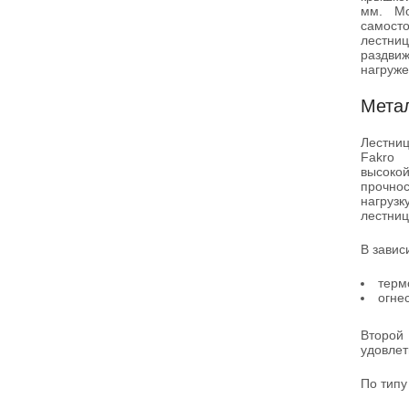
мм. Мо
самост
лестниц
раздв
нагруже
Мета
Лестни
Fakro
высок
прочн
нагру
лестниц
В завис
терм
огне
Второй
удовлет
По типу