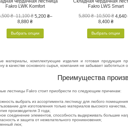
адная чердачная лестница
Складная чердачная лес
Fakro LWK Komfort
Fakro LWS Smart
6,500 ₴
–
11,100 ₴
5,800 ₴
–
10,500 ₴
5,200 ₴
–
4,640
8,880 ₴
8,400 ₴
Выбрать опции
Выбрать опции
ые материалы, комплектующие изделия и готовая продукция про
ну в качестве основного сырья, компания не забывает заботиться
Преимущества произ
ые лестницы Fakro стоит приобрести по следующим причинам:
ожность выбрать из ассортимента лестницу для любого помещения
льзование для изготовления только материалов высокого качества, 
нтия производителя 3 года;
ное соединение элементов, способность выдерживать большие нагр
пасность и защита от нежелательного проникновения;
ленный люк;