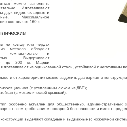
нтаж можно выполнять
оятельно. Изготавливают
ы двух видов: складные и
ижные. Максимальное
ние составляет 160 кг.
ллические
цы на крышу или чердак
 из металла обладают
ой компактностью и
остью. Выдерживают
зку до 200 кг. Марши
 изготавливают из оцинкованной стали, устойчивой к негативным 
имости от характеристик можно выделить два варианта конструкции
оизоляционная (с утепленным люком из ДВП);
стойкая (с металлической крышкой).
 тип особенно актуален для общественных, административных з
воряют всем требованиям пожарной безопасности и имеют предел 
 конструкции выделяют складные и выдвижные (с ножничной систе