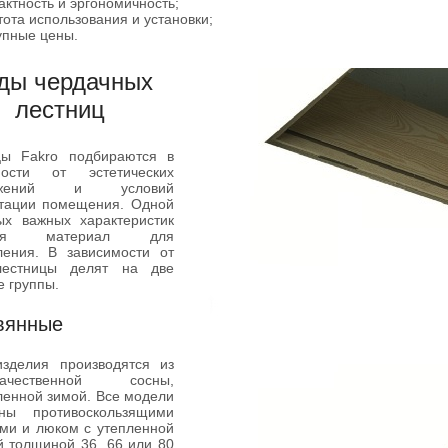
актность и эргономичность;
тота использования и установки;
упные цены.
ды чердачных
лестниц
цы Fakro подбираются в
мости от эстетических
ражений и условий
атации помещения. Одной
ых важных характеристик
ется материал для
ления. В зависимости от
лестницы делят на две
 группы.
вянные
изделия производятся из
окачественной сосны,
ленной зимой. Все модели
ны противоскользящими
ми и люком с утепленной
 толщиной 36, 66 или 80