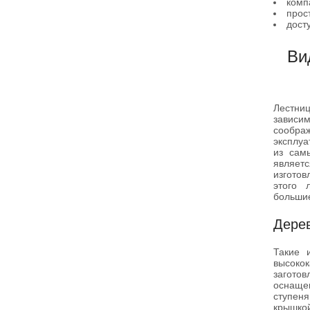
комп
прос
дост
Ви
Лестни
зависи
сооб
эксплу
из сам
явля
изготов
этого 
большие
Дере
Такие 
высок
заготов
оснаще
ступеня
крышкой