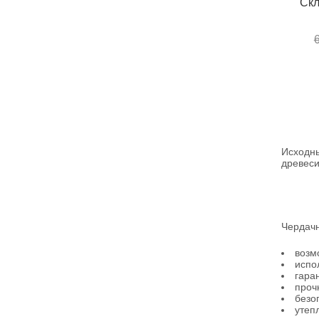
Скл
Исходн
древеси
Чердачн
возм
испо
гара
проч
безо
утеп