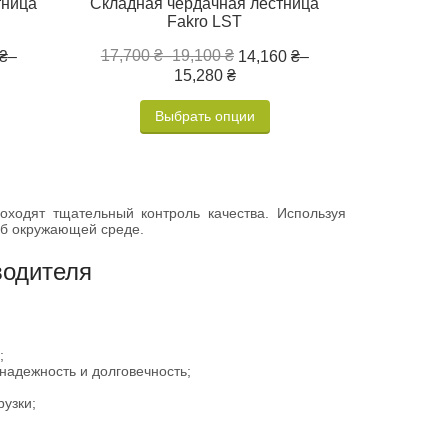
Складная чердачная лестница
тница
Fakro LST
17,700 ₴
–
19,100 ₴
14,160 ₴
–
 ₴
–
15,280 ₴
Выбрать опции
ходят тщательный контроль качества. Используя
 об окружающей среде.
водителя
;
надежность и долговечность;
узки;