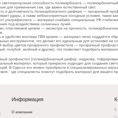
 светопропускная способность поликарбоната
— поликарбонатный 
ым для применения там, где важен естественный свет.
ть и долговечность поликарбонатного шифера
— прозрачный профн
вает удары, а также неблагоприятные погодные условия, такие как г
от ультрафиолета
— материал снабжён специальным УФ-стабилиза
ния под воздействием солнечных лучей.
вес пластиковой кровли
— несмотря на прочность, поликарбонатный
ж.
ь и удобство монтажа ПВХ кровли
— материал легко поддаётся обра
ьных инструментов, что делает его идеальным для установки на с
 выбор цветов прозрачного профнастила
— прозрачный профнастил
ый, голубой, зелёный и другие), что позволяет подобрать материа
ный профнастил (поликарбонатный шифер, ондуклер, гофрирован
альный материал, который прекрасно подходит для создания свет
кций. В Одессе его можно приобрести в специализированных магаз
овля,” где специалисты помогут подобрать материал для вашего пр
Информация
К
О компании
!