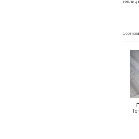
теплиц 
Сортиров
П
To