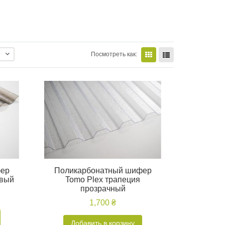
Посмотреть как:
фер
Поликарбонатный шифер
овый
Tomo Plex трапеция
прозрачный
1,700 ₴
Добавить в корзину