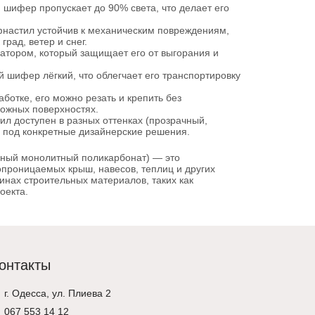
шифер пропускает до 90% света, что делает его
астил устойчив к механическим повреждениям,
рад, ветер и снег.
тором, который защищает его от выгорания и
 шифер лёгкий, что облегчает его транспортировку
ботке, его можно резать и крепить без
ложных поверхностях.
 доступен в разных оттенках (прозрачный,
л под конкретные дизайнерские решения.
ный монолитный поликарбонат) — это
опроницаемых крыш, навесов, теплиц и других
инах строительных материалов, таких как
оекта.
онтакты
г. Одесса, ул. Плиева 2
067 553 14 12