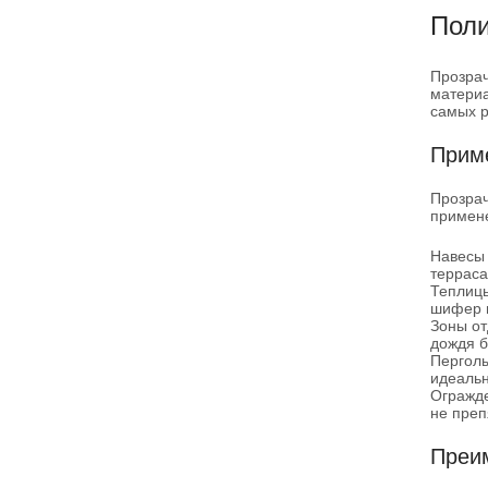
Поли
Прозрач
материа
самых р
Приме
Прозрач
примен
Навесы 
терраса
Теплицы
шифер и
Зоны от
дождя б
Перголы
идеальн
Огражде
не преп
Преи