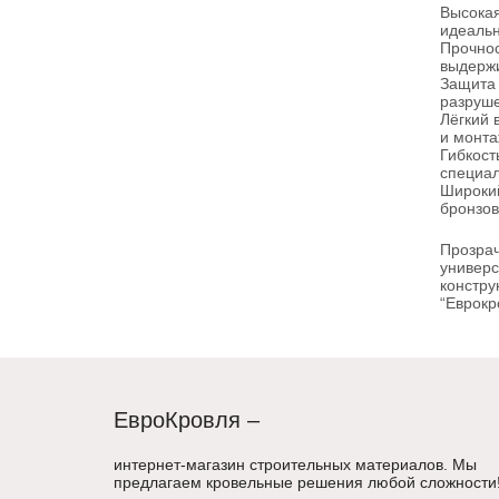
Высокая
идеальн
Прочнос
выдержи
Защита 
разруше
Лёгкий 
и монта
Гибкост
специал
Широкий
бронзов
Прозрач
универс
констру
“Еврокр
ЕвроКровля –
интернет-магазин строительных материалов. Мы
предлагаем кровельные решения любой сложности