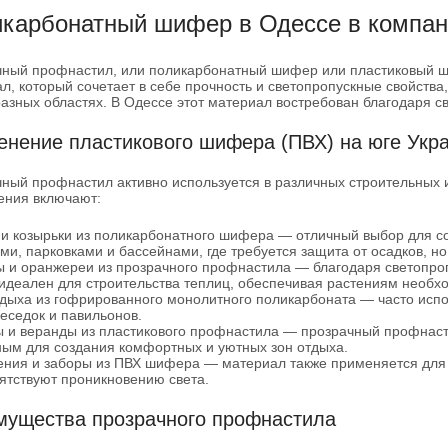
карбонатный шифер в Одессе в компан
ный профнастил, или поликарбонатный шифер или пластиковый 
л, который сочетает в себе прочность и светопропускные свойства
азных областях. В Одессе этот материал востребован благодаря с
нение пластикового шифера (ПВХ) на юге Укра
ный профнастил активно используется в различных строительных 
ения включают:
и козырьки из поликарбонатного шифера
— отличный выбор для со
ми, парковками и бассейнами, где требуется защита от осадков, но
 и оранжереи из прозрачного профнастила
— благодаря светопроп
деален для строительства теплиц, обеспечивая растениям необх
дыха из гофрированного монолитного поликарбоната
— часто испо
еседок и павильонов.
 и веранды из пластикового профнастила
— прозрачный профнастил
ым для создания комфортных и уютных зон отдыха.
ния и заборы из ПВХ шифера — материал также применяется для 
ятствуют проникновению света.
мущества прозрачного профнастила