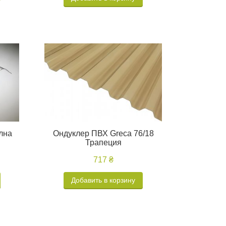
лна
Ондуклер ПВХ Greca 76/18
Трапеция
717 ₴
Добавить в корзину