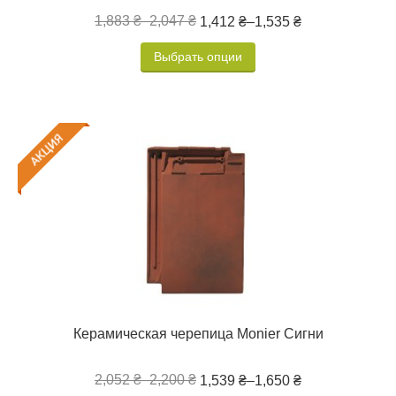
1,883 ₴
–
2,047 ₴
1,412 ₴
–
1,535 ₴
Выбрать опции
Керамическая черепица Monier Сигни
2,052 ₴
–
2,200 ₴
1,539 ₴
–
1,650 ₴