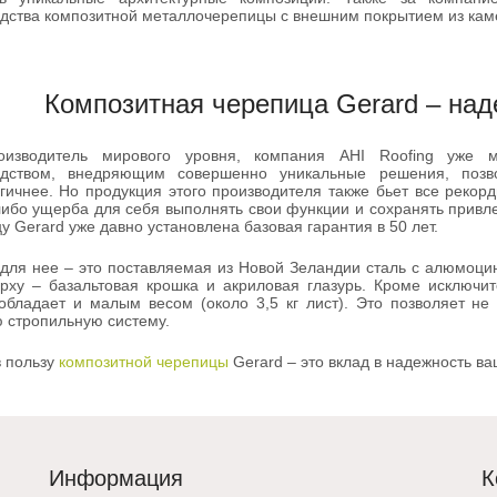
дства композитной металлочерепицы с внешним покрытием из кам
Композитная черепица Gerard – над
оизводитель мирового уровня, компания AHI Roofing уже м
одством, внедряющим совершенно уникальные решения, поз
гичнее. Но продукция этого производителя также бьет все рекор
либо ущерба для себя выполнять свои функции и сохранять привл
у Gerard уже давно установлена базовая гарантия в 50 лет.
для нее – это поставляемая из Новой Зеландии сталь с алюмоцин
рху – базальтовая крошка и акриловая глазурь. Кроме исключи
обладает и малым весом (около 3,5 кг лист). Это позволяет не
стропильную систему.
 пользу
композитной черепицы
Gerard – это вклад в надежность ва
Информация
К