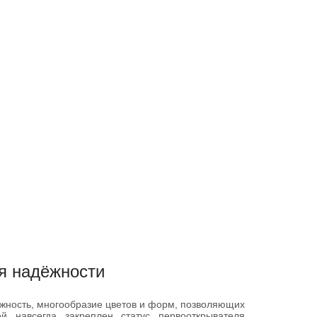
ия надёжности
жность, многообразие цветов и форм, позволяющих
й навсегда закреплен статус первооткрывателя