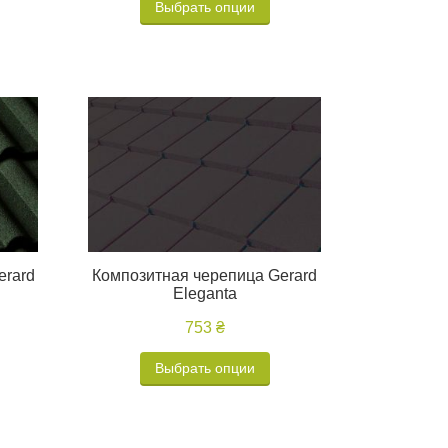
Выбрать опции
erard
Композитная черепица Gerard
Eleganta
753 ₴
Выбрать опции