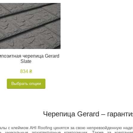
мпозитная черепица Gerard
Slate
834 ₴
Выбрать опции
Черепица Gerard – гарант
лы с клеймом AHI Roofing ценятся за свою непревзойденную наде
ть уникальные архитектурные композиции. Также за компание