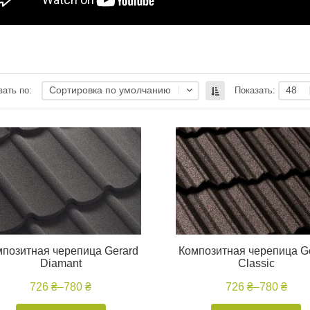
Сортировка по умолчанию
48
ать по:
Показать:
мпозитная черепица Gerard
Композитная черепица G
Diamant
Classic
726 ₴
–
780 ₴
726 ₴
–
780 ₴