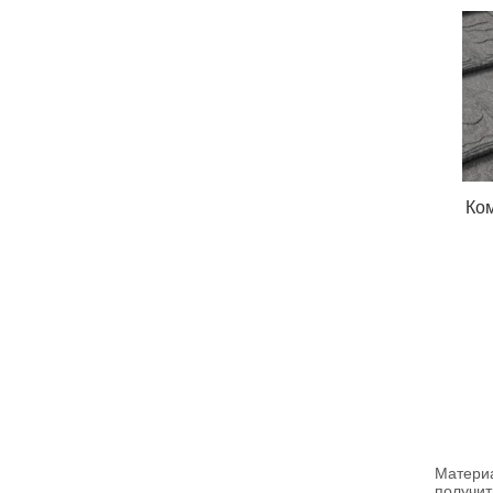
Ко
Материа
получи