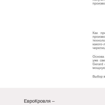
произво
Как пр
произв
техноло
какого-
черепиц
Основа 
уже све
Gerard 
мощную 
Выбор в
ЕвроКровля –