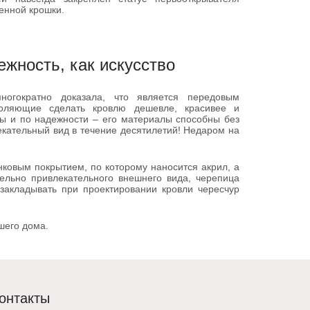
енной крошки.
ежность, как искусство
ногократно доказала, что является передовым
воляющие сделать кровлю дешевле, красивее и
ды и по надежности – его материалы способны без
екательный вид в течение десятилетий! Недаром на
ковым покрытием, по которому наносится акрил, а
тельно привлекательного внешнего вида, черепица
 закладывать при проектировании кровли чересчур
шего дома.
онтакты