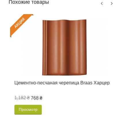
Похожие товары
Цементно-песчаная черепица Braas Харцер
Ц
А
1,182 ₴
8
768 ₴
Просмотр