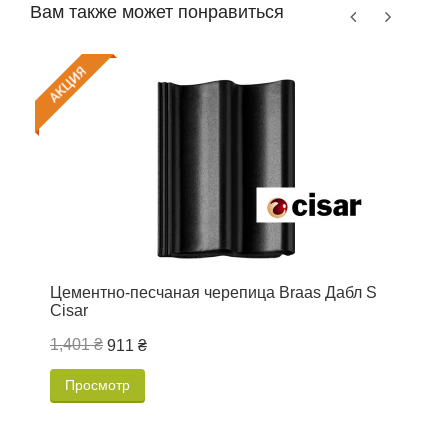
Вам также может понравиться
Цементно-песчаная черепица Braas Дабл S
Ц
Cisar
1,401 ₴
1
911 ₴
Просмотр