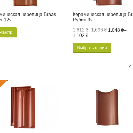
мическая черепица Braas
Керамическая черепица Br
r 12v
Рубин 9v
1,612 ₴
–
1,696 ₴
1,048 ₴
–
осмотр
1,102 ₴
Выбрать опции