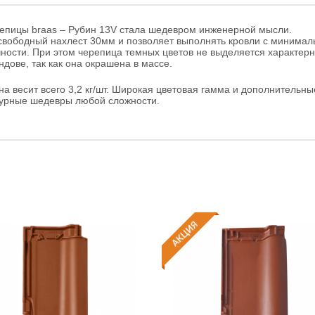
епицы braas – Рубин 13V стала шедевром инженерной мысли.
свободный нахлест 30мм и позволяет выполнять кровли с минима
чности. При этом черепица темных цветов не выделяется характер
дове, так как она окрашена в массе.
на весит всего 3,2 кг/шт. Широкая цветовая гамма и дополнительны
турные шедевры любой сложности.