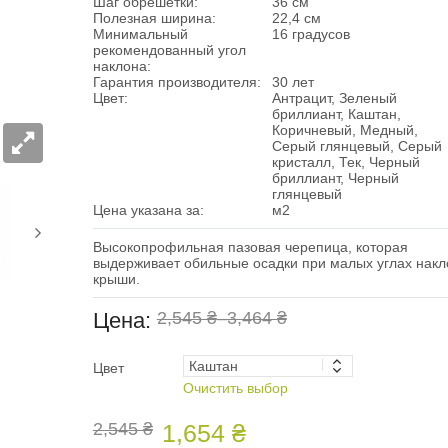
Шаг обрешетки:
36 см
Полезная ширина:
22,4 см
Минимальный
16 градусов
рекомендованный угол
наклона:
Гарантия производителя:
30 лет
Цвет:
Антрацит, Зеленый
бриллиант, Каштан,
Коричневый, Медный,
Серый глянцевый, Серый
кристалл, Тек, Черный
бриллиант, Черный
глянцевый
Цена указана за:
м2
Высокопрофильная пазовая черепица, которая
выдерживает обильные осадки при малых углах накл
крыши.
Цена:
2,545 ₴
–
3,464 ₴
Цвет
Очистить выбор
2,545 ₴
1,654 ₴