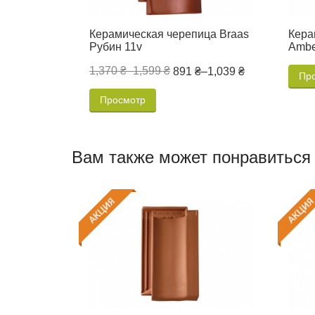
Керамическая черепица Braas
Кера
Рубин 11v
Ambe
1,370 ₴
–
1,599 ₴
891 ₴
–
1,039 ₴
Пр
Просмотр
Вам также может понравиться