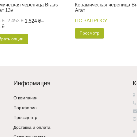
мическая черепица Braas
Керамическая черепица Br
ат 13v
Агат
 ₴
–
2,453 ₴
ПО ЗАПРОСУ
1,524 ₴
–
 ₴
Просмотр
брать опции
Информация
К
О компании
!
Портфолио
Прессцентр
Доставка и оплата