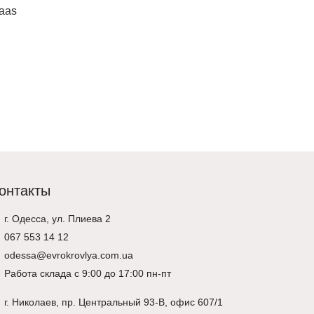
aas
Керамическая черепица Braas
Керамическ
Amber 12v
Изумруд
1,971 ₴
1,2
Просмотр
Просмотр
онтакты
г. Одесса, ул. Плиева 2
067 553 14 12
odessa@evrokrovlya.com.ua
Работа склада с 9:00 до 17:00 пн-пт
г.
Николаев
, пр. Центральный 93-В, офис 607/1