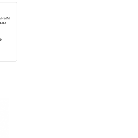
льным
ным
е