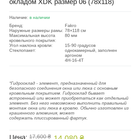
окладом XDK размер 06 (78х118)
Наличие:
в наличии
Бренд:
Fakro
Наружные размеры рамы:
78×118 см
Максимальная высота
80 мм
кровельного покрытия:
Угол наклона кровли:
15-90 градусов
Стеклопакет:
однокамерный, заполнен
аргоном
4H-16-4T
*Гидрооклад - элемент, предназначенный для
безопасного соединения окна или люка с основным
кровельным покрытием. Гидрооклад бывает
встроенный или может приобретаться как отдельный
элемент. Без него невозможно выполнить правильный
монтаж окна или люка в кровлю. Обычно изготовлен из
крашенного алюминия, может
содержать плиссированный фартук.
Цена:
17,600 ₴
14,080 ₴