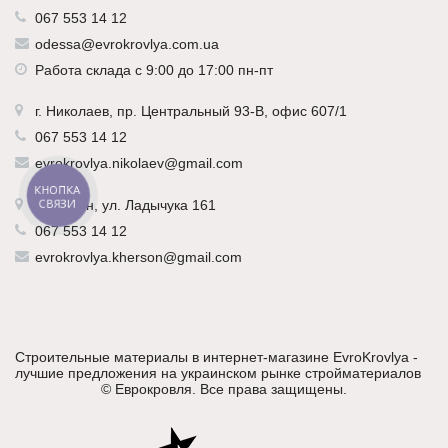
067 553 14 12
odessa@evrokrovlya.com.ua
Работа склада с 9:00 до 17:00 пн-пт
г.
Николаев
, пр. Центральный 93-В, офис 607/1
067 553 14 12
evrokrovlya.nikolaev@gmail.com
КНОПКА
СВЯЗИ
г.
Херсон
, ул. Ладычука 161
067 553 14 12
evrokrovlya.kherson@gmail.com
Строительные материалы в интернет-магазине EvroKrovlya -
лучшие предложения на украинском рынке стройматериалов
©
Еврокровля
. Все права защищены.