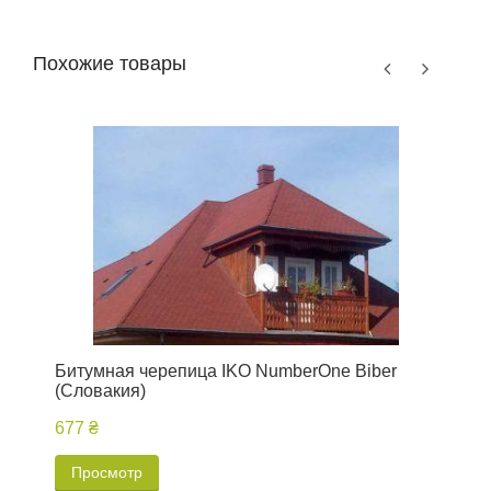
Похожие товары
Битумная черепица IKO NumberOne Biber
Б
(Словакия)
677 ₴
Просмотр