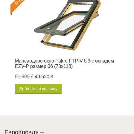
Мансардное окно Fakro FTP-V U3 c окладом
М
EZV-P размер 06 (78х118)
E
61,900 ₴
1
49,520 ₴
Добавить в корзину
ЕвроКровля –