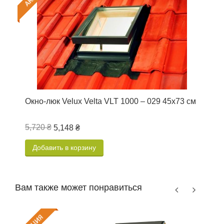
Окно-люк Velux Velta VLT 1000 – 029 45х73 см
О
5,720 ₴
1
5,148 ₴
Добавить в корзину
Вам также может понравиться