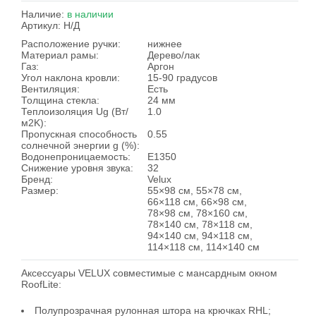
Наличие:
в наличии
Артикул:
Н/Д
Расположение ручки:
нижнее
Материал рамы:
Дерево/лак
Газ:
Аргон
Угол наклона кровли:
15-90 градусов
Вентиляция:
Есть
Толщина стекла:
24 мм
Теплоизоляция Ug (Вт/
1.0
м2K):
Пропускная способность
0.55
солнечной энергии g (%):
Водонепроницаемость:
E1350
Снижение уровня звука:
32
Бренд:
Velux
Размер:
55×98 см, 55×78 см,
66×118 см, 66×98 см,
78×98 см, 78×160 см,
78×140 см, 78×118 см,
94×140 см, 94×118 см,
114×118 см, 114×140 см
Аксессуары VELUX совместимые с мансардным окном
RoofLite:
Полупрозрачная рулонная штора на крючках RHL;