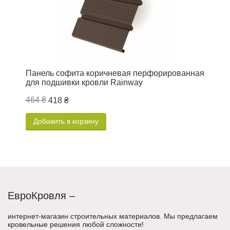
Панель софита коричневая перфорированная
П
для подшивки кровли Rainway
д
464 ₴
6
418 ₴
Добавить в корзину
ЕвроКровля –
интернет-магазин строительных материалов. Мы предлагаем
кровельные решения любой сложности!