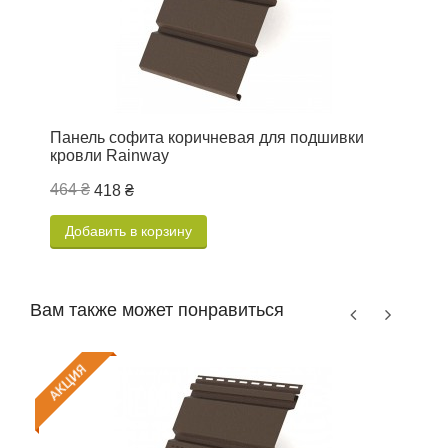
Панель софита коричневая для подшивки
П
кровли Rainway
R
464 ₴
4
418 ₴
Добавить в корзину
Вам также может понравиться