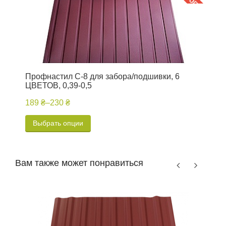
Профнастил C-8 для забора/подшивки, 6
П
ЦВЕТОВ, 0,39-0,5
п
189 ₴
–
230 ₴
1
Выбрать опции
Вам также может понравиться