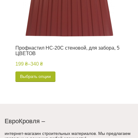
П
Ц
1
Профнастил НC-20С стеновой, для забора, 5
ЦВЕТОВ
199 ₴
–
340 ₴
Выбрать опции
ЕвроКровля –
интернет-магазин строительных материалов. Мы предлагаем