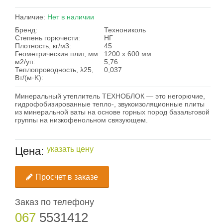
Наличие:
Нет в наличии
Бренд:
Технониколь
Степень горючести:
НГ
Плотность, кг/м3:
45
Геометрическия плит, мм:
1200 х 600 мм
м2/уп:
5,76
Теплопроводность, λ25,
0,037
Вт/(м·K):
Минеральный утеплитель ТЕХНОБЛОК
— это негорючие,
гидрофобизированные тепло-, звукоизоляционные плиты
из минеральной ваты на основе горных пород базальтовой
группы на низкофенольном связующем.
Цена:
указать цену
Просчет в заказе
Заказ по телефону
067
5531412