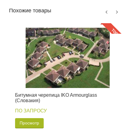
Похожие товары
Битумная черепица IKO Armourglass
Б
(Словакия)
(
ПО ЗАПРОСУ
6
Просмотр