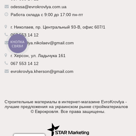
odessa@evrokrovlya.com.ua
Работа склада с 9:00 до 17:00 пн-пт
г.
Николаев
, пр. Центральный 93-В, офис 607/1
067 553 14 12
КНОПКА
evrokrovlya.nikolaev@gmail.com
СВЯЗИ
г.
Херсон
, ул. Ладычука 161
067 553 14 12
evrokrovlya.kherson@gmail.com
Строительные материалы в интернет-магазине EvroKrovlya -
лучшие предложения на украинском рынке стройматериалов
©
Еврокровля
. Все права защищены.