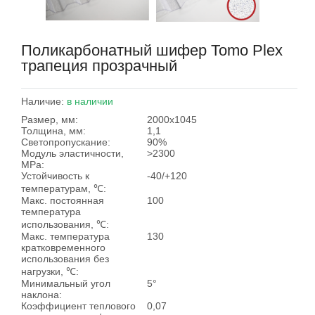
Поликарбонатный шифер Tomo Plex
трапеция прозрачный
Наличие:
в наличии
Размер, мм:
2000х1045
Толщина, мм:
1,1
Светопропускание:
90%
Модуль эластичности,
>2300
MPa:
Устойчивость к
-40/+120
температурам, ℃:
Макс. постоянная
100
температура
использования, ℃:
Макс. температура
130
кратковременного
использования без
нагрузки, ℃:
Минимальный угол
5°
наклона:
Коэффициент теплового
0,07