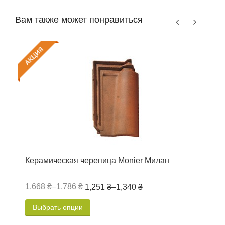
Вам также может понравиться
Керамическая черепица Monier Милан
М
0
1,668 ₴
–
1,786 ₴
2
1,251 ₴
–
1,340 ₴
Выбрать опции