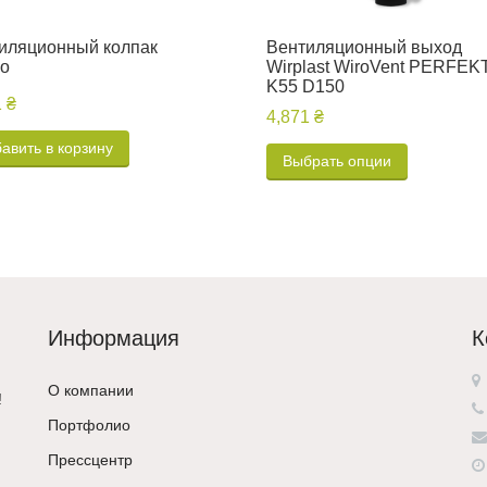
иляционный колпак
Вентиляционный выход
о
Wirplast WiroVent PERFEK
K55 D150
 ₴
4,871 ₴
авить в корзину
Выбрать опции
Информация
К
О компании
!
Портфолио
Прессцентр