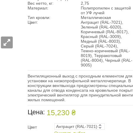
Вес нетто, кг:
2,75
Материал:
Полипропилен с защитой
от УФ лучей
Тип кровли:
Металлическая
Цвет:
Антрацит (RAL-7021),
Зеленый (RAL-6020),
Коричневый (RAL-8017),
Красный (RAL-3009),
Медный (RAL-8003),
Серый (RAL-7024),
Темно-коричневый (RAL-
8019), Терракотовый
(RAL-8004), Черный (RAL-
9005)
Вентиляционный выход с проходным елементом для
установки на низкопрофильной металлочерепице. В
конструкции вентвыхода предусмотрены специальны
каналы для отвода конденсата на кровельное покрыт
электрический вентилятор для принудительной вент
жилых помещений.
Цена:
15,230 ₴
Цвет
Очистить выбор