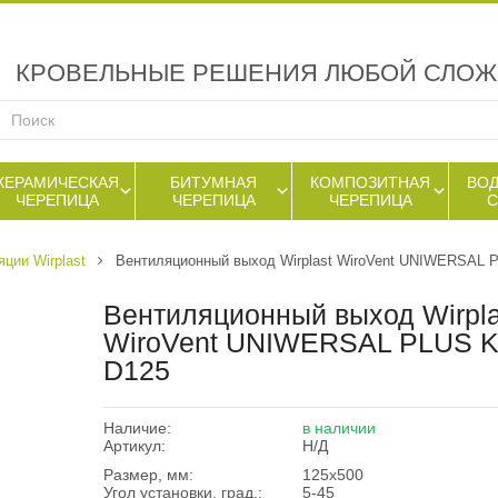
КРОВЕЛЬНЫЕ РЕШЕНИЯ ЛЮБОЙ СЛО
КЕРАМИЧЕСКАЯ
БИТУМНАЯ
КОМПОЗИТНАЯ
ВО
ЧЕРЕПИЦА
ЧЕРЕПИЦА
ЧЕРЕПИЦА
ции Wirplast
Вентиляционный выход Wirplast WiroVent UNIWERSAL 
Вентиляционный выход Wirpla
WiroVent UNIWERSAL PLUS 
D125
Наличие:
в наличии
Артикул:
Н/Д
Размер, мм:
125х500
Угол установки, град.:
5-45