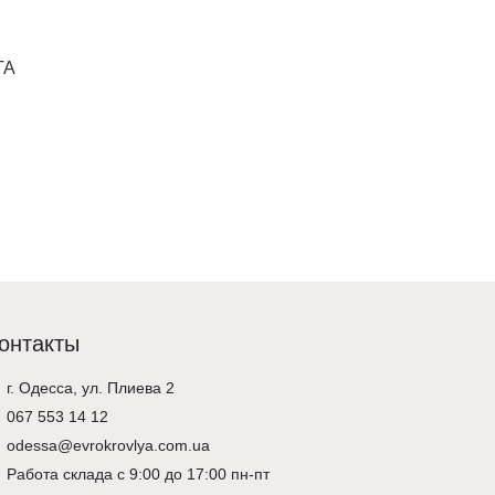
Проходной элемент для
Вентиляци
TA
металлочерепицы PELTI
Wirplast W
PLUS K96 
2,836 ₴
2,694 ₴
13,629 ₴
Добавить в корзину
Выбрать о
онтакты
г. Одесса, ул. Плиева 2
067 553 14 12
odessa@evrokrovlya.com.ua
Работа склада с 9:00 до 17:00 пн-пт