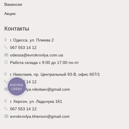
Вакансии
Акции
Контакты
г. Одесса, ул. Плиева 2
067 553 14 12
odessa@evrokrovlya.com.ua
Работа склада с 9:00 до 17:00 пн-пт
г.
Николаев
, пр. Центральный 93-В, офис 607/1
067 553 14 12
КНОПКА
СВЯЗИ
evrokrovlya.nikolaev@gmail.com
г.
Херсон
, ул. Ладычука 161
067 553 14 12
evrokrovlya.kherson@gmail.com