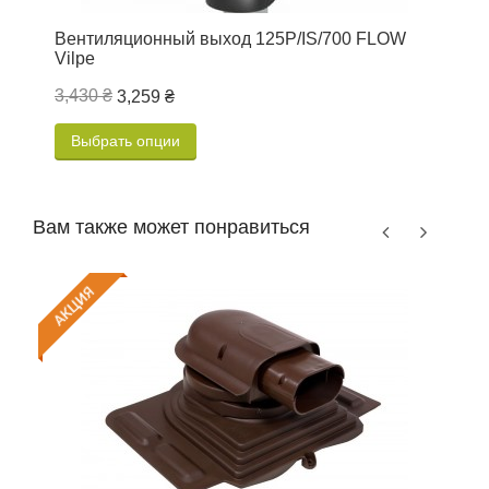
Вентиляционный выход 125P/IS/700 FLOW
П
Vilpe
е
3,430 ₴
3
3,259 ₴
Выбрать опции
Вам также может понравиться