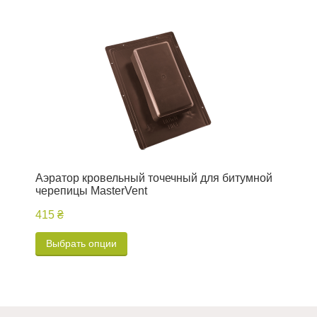
Аэратор кровельный точечный для битумной
В
черепицы MasterVent
ч
415 ₴
1
Выбрать опции