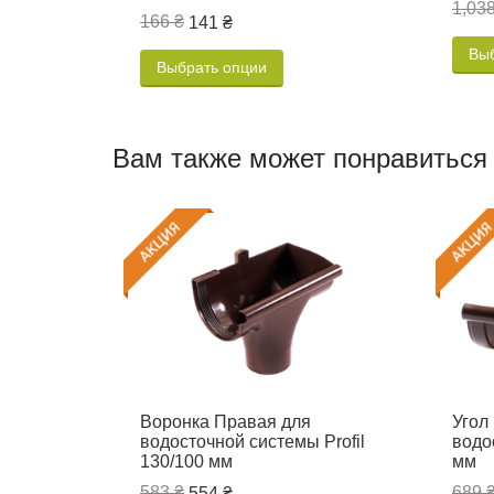
1,038
166 ₴
141 ₴
Вы
Выбрать опции
Вам также может понравиться
Воронка Правая для
Угол
водосточной системы Profil
водо
130/100 мм
мм
583 ₴
689 
554 ₴