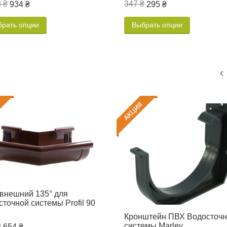
 ₴
347 ₴
934 ₴
295 ₴
брать опции
Выбрать опции
 внешний 135° для
сточной системы Profil 90
Кронштейн ПВХ Водосточ
системы Marley
₴
654 ₴