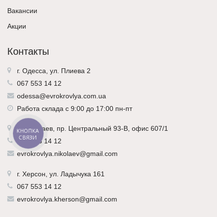
Вакансии
Акции
Контакты
г. Одесса, ул. Плиева 2
067 553 14 12
odessa@evrokrovlya.com.ua
Работа склада с 9:00 до 17:00 пн-пт
г.
Николаев
, пр. Центральный 93-В, офис 607/1
КНОПКА
СВЯЗИ
067 553 14 12
evrokrovlya.nikolaev@gmail.com
г.
Херсон
, ул. Ладычука 161
067 553 14 12
evrokrovlya.kherson@gmail.com