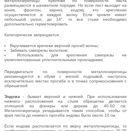
металлочерепицы. Крепежи по поверхности листа
размещаются в шахматном порядке. Но если лист выходит на
конек, фронтон, карниз, ендову, кто крепление
осуществляется в каждую волну. Если кровля имеет
небольшой уклон, до 14°, то все стыки необходимо
дополнительно герметизировать.
Категорически запрещается:
Вкручивается крепежи верхний прогиб волны;
Забивать саморезы молотком;
Использовать для крепления саморезы не
укомплектованные уплотнительными прокладками;
Передвигаться по поверхности металлочерепицы
рекомендуется в обуви с мягкой подошвой, наступать
исключительно местах прогиба и в точках соприкосновения с
обрешеткой.
Эндова
- бывает верхней и нижней. При использовании
нижнего расположения на стыке обрешетка делается
сплошной из фанеры или дерева до 40-50 см.
Металлочерепица укладывается таким способом, чтобы от
края листа до нижнего прогиба эндовы было около 10 см.
Если ендова располагается по верху металлочерепицы, то
необходимо осуществлять ее крепление через каждые 20-30