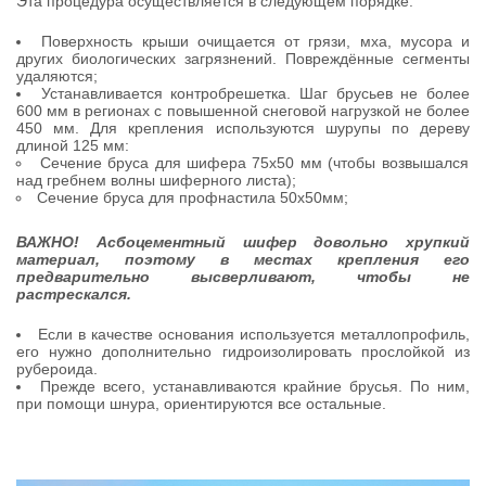
Эта процедура осуществляется в следующем порядке:
Поверхность крыши очищается от грязи, мха, мусора и
других биологических загрязнений. Повреждённые сегменты
удаляются;
Устанавливается контробрешетка. Шаг брусьев не более
600 мм в регионах с повышенной снеговой нагрузкой не более
450 мм. Для крепления используются шурупы по дереву
длиной 125 мм:
Сечение бруса для шифера 75х50 мм (чтобы возвышался
над гребнем волны шиферного листа);
Сечение бруса для профнастила 50х50мм;
ВАЖНО! Асбоцементный шифер довольно хрупкий
материал, поэтому в местах крепления его
предварительно высверливают, чтобы не
растрескался.
Если в качестве основания используется металлопрофиль,
его нужно дополнительно гидроизолировать прослойкой из
рубероида.
Прежде всего, устанавливаются крайние брусья. По ним,
при помощи шнура, ориентируются все остальные.