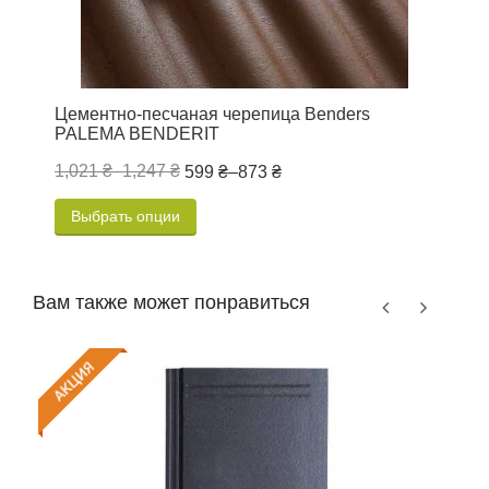
Цементно-песчаная черепица Benders
Ц
PALEMA BENDERIT
1,021 ₴
–
1,247 ₴
1
599 ₴
–
873 ₴
Выбрать опции
Вам также может понравиться