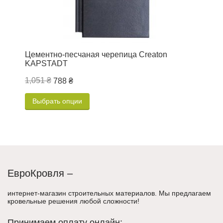
Цементно-песчаная черепица Creaton
Ц
KAPSTADT
1,051 ₴
1
788 ₴
Выбрать опции
ЕвроКровля –
интернет-магазин строительных материалов. Мы предлагаем
кровельные решения любой сложности!
Принимаем оплату онлайн: