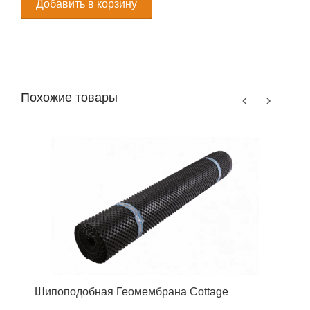
Добавить в корзину
Похожие товары
Шипоподобная Геомембрана Cottage
Ш