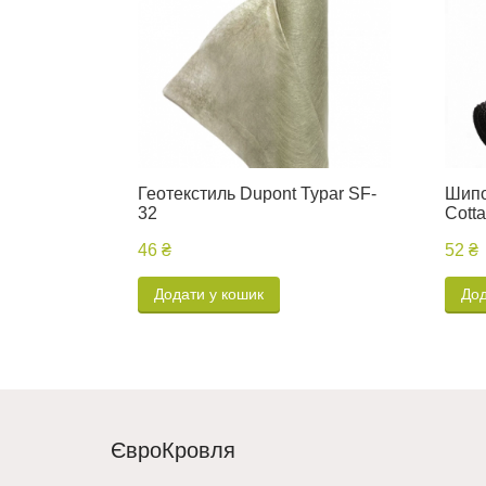
Геотекстиль Dupont Typar SF-
Шипо
32
Cott
46 ₴
52 ₴
Додати у кошик
Дод
ЄвроКровля