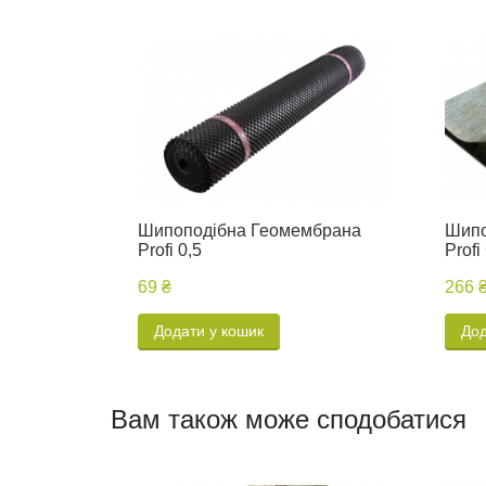
Шипоподібна Геомембрана
Шипо
Profi 0,5
Profi
69 ₴
266 
Додати у кошик
Дод
Вам також може сподобатися