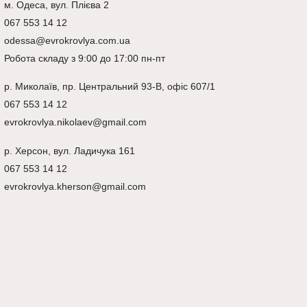
м. Одеса, вул. Плієва 2
067 553 14 12
odessa@evrokrovlya.com.ua
Робота складу з 9:00 до 17:00 пн-пт
р.
Миколаїв
, пр. Центральний 93-В, офіс 607/1
067 553 14 12
evrokrovlya.nikolaev@gmail.com
р.
Херсон
, вул. Ладичука 161
067 553 14 12
evrokrovlya.kherson@gmail.com