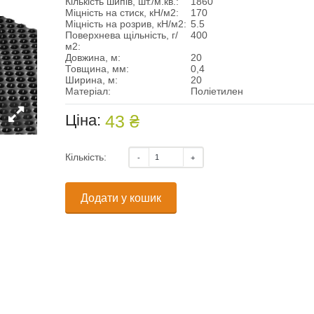
Кількість шипів, шт./м.кв.:
1860
Міцність на стиск, кН/м2:
170
Міцність на розрив, кН/м2:
5.5
Поверхнева щільність, г/
400
м2:
Довжина, м:
20
Товщина, мм:
0,4
Ширина, м:
20
Матеріал:
Поліетилен
Ціна:
43 ₴
Кількість:
Додати у кошик