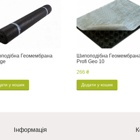
подібна Геомембрана
Шипоподібна Геомембран
age
Profi Geo 10
266 ₴
ати у кошик
Додати у кошик
Інформація
К