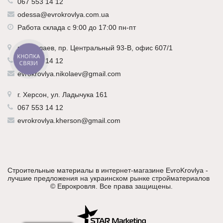
067 553 14 12
odessa@evrokrovlya.com.ua
Работа склада с 9:00 до 17:00 пн-пт
г.
Николаев
, пр. Центральный 93-В, офис 607/1
КНОПКА
067 553 14 12
СВЯЗИ
evrokrovlya.nikolaev@gmail.com
г.
Херсон
, ул. Ладычука 161
067 553 14 12
evrokrovlya.kherson@gmail.com
Строительные материалы в интернет-магазине EvroKrovlya -
лучшие предложения на украинском рынке стройматериалов
©
Еврокровля
. Все права защищены.