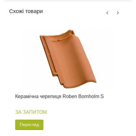
Схожі товари
Керамічна черепиця Roben Bornholm S
К
ЗА ЗАПИТОМ
Перегляд