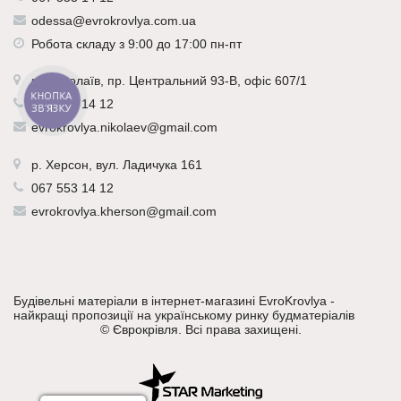
odessa@evrokrovlya.com.ua
Робота складу з 9:00 до 17:00 пн-пт
р.
Миколаїв
, пр. Центральний 93-В, офіс 607/1
КНОПКА
067 553 14 12
ЗВ'ЯЗКУ
evrokrovlya.nikolaev@gmail.com
р.
Херсон
, вул. Ладичука 161
067 553 14 12
evrokrovlya.kherson@gmail.com
Будівельні матеріали в інтернет-магазині EvroKrovlya -
найкращі пропозиції на українському ринку будматеріалів
©
Єврокрівля
. Всі права захищені.