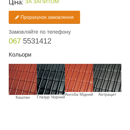
Ціна:
ЗА ЗАПИТОМ
Прорахунок замовлення
Замовляйте по телефону
067
5531412
Кольори
Ангоба Мідний
Антрацит
Глазур Чорний
Каштан