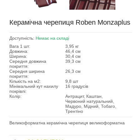
Керамічна черепиця Roben Monzaplus
Доступність:
Немає на складі
Вага 1 шт:
3,95 кг
Довжина:
46,4 см
Ширина:
30,4 см
Середня довжина
39,3 см
покриття:
Середня ширина
26,3 см
покриття:
Кількість на м2:
9,8 шт
Мінімальний кут нахилу
16 градусів
покрівлі:
Колір:
Антрацит, Каштан,
Червоний натуральний,
Мадуро, Мідний, Тобаго,
Трентіно
Великоформатна керамічна черепиця великоформатна