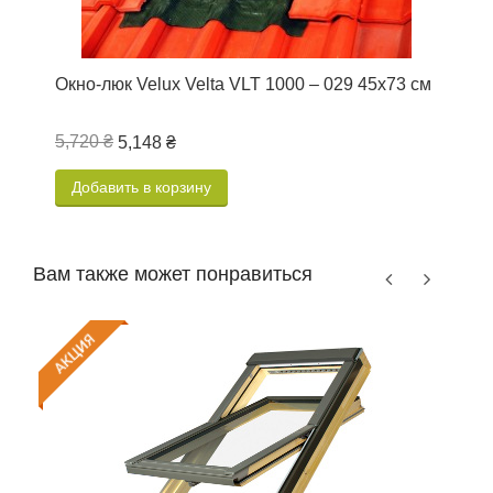
Окно-люк Velux Velta VLT 1000 – 029 45х73 см
О
5,720 ₴
1
5,148 ₴
Добавить в корзину
Вам также может понравиться