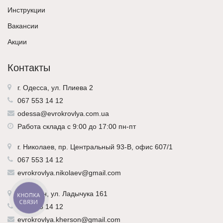
Инструкции
Вакансии
Акции
Контакты
г. Одесса, ул. Плиева 2
067 553 14 12
odessa@evrokrovlya.com.ua
Работа склада с 9:00 до 17:00 пн-пт
г.
Николаев
, пр. Центральный 93-В, офис 607/1
067 553 14 12
evrokrovlya.nikolaev@gmail.com
г.
Херсон
, ул. Ладычука 161
КНОПКА
СВЯЗИ
067 553 14 12
evrokrovlya.kherson@gmail.com