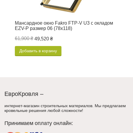
Мансардное окно Fakro FTP-V U3 c окладом
П
EZV-P размер 06 (78х118)
61,900 ₴
49,520 ₴
1
Добавить в корзину
ЕвроКровля –
интернет-магазин строительных материалов. Мы предлагаем
кровельные решения любой сложности!
Принимаем оплату онлайн: