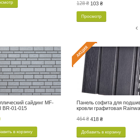
осмотр
128 ₴
103 ₴
Просмотр
ллический сайдинг MF-
Панель софита для подши
l BR-01-015
кровли графитовая Rainw
₴
464 ₴
418 ₴
авить в корзину
Добавить в корзину