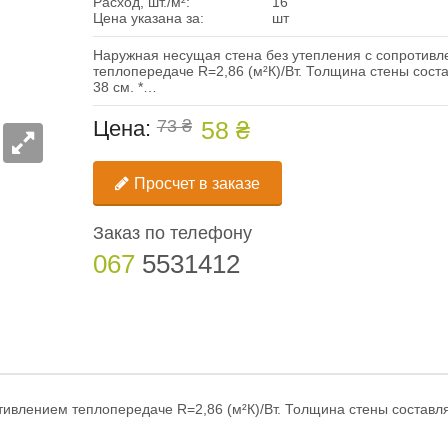
Расход, шт./м²:
16
Цена указана за:
шт
Наружная несущая стена без утепления с сопротив
теплопередаче R=2,86 (м²К)/Вт. Толщина стены сост
38 см. *…
Цена:
73 ₴
58 ₴
Просчет в заказе
Заказ по телефону
067
5531412
тивлением теплопередаче R=2,86 (м²К)/Вт. Толщина стены составл