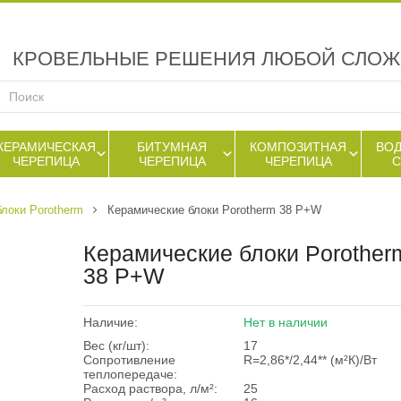
КРОВЕЛЬНЫЕ РЕШЕНИЯ ЛЮБОЙ СЛО
КЕРАМИЧЕСКАЯ
БИТУМНАЯ
КОМПОЗИТНАЯ
ВО
ЧЕРЕПИЦА
ЧЕРЕПИЦА
ЧЕРЕПИЦА
локи Porotherm
Керамические блоки Porotherm 38 P+W
Керамические блоки Porother
38 P+W
Наличие:
Нет в наличии
Вес (кг/шт):
17
Сопротивление
R=2,86*/2,44** (м²К)/Вт
теплопередаче:
Расход раствора, л/м²:
25