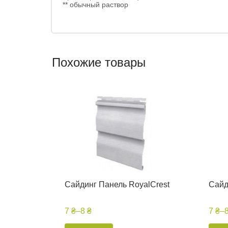
** обычный раствор
Похожие товары
Сайдинг Панель RoyalCrest
Сайд
7 ₴
–
8 ₴
7 ₴
–