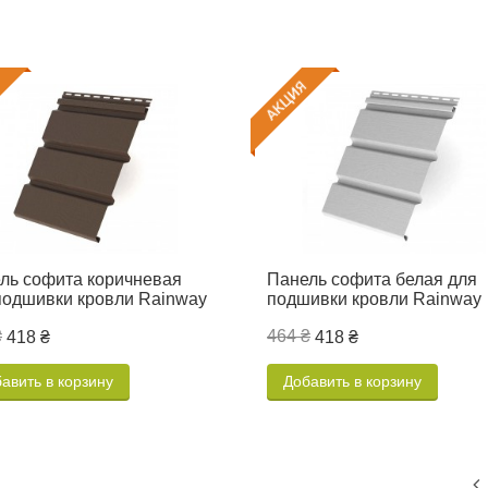
ль софита коричневая
Панель софита белая для
подшивки кровли Rainway
подшивки кровли Rainway
₴
464 ₴
418 ₴
418 ₴
авить в корзину
Добавить в корзину