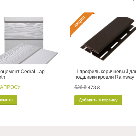
оцемент Cedral Lap
H-профиль коричневый дл
th
подшивки кровли Rainway
ЗАПРОСУ
526 ₴
473 ₴
осмотр
Добавить в корзину