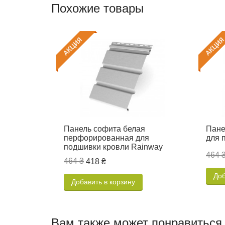
Похожие товары
Панель софита белая
Пане
перфорированная для
для 
подшивки кровли Rainway
464 
464 ₴
418 ₴
Доб
Добавить в корзину
Вам также может понравиться