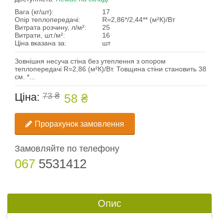
Вага (кг/шт):
17
Опір теплопередачі:
R=2,86*/2,44** (м²К)/Вт
Витрата розчину, л/м²:
25
Витрати, шт./м²:
16
Ціна вказана за:
шт
Зовнішня несуча стіна без утеплення з опором
теплопередачі R=2,86 (м²К)/Вт. Товщина стіни становить 38
см. *...
Ціна:
73 ₴
58 ₴
Прорахунок замовлення
Замовляйте по телефону
067
5531412
Опис