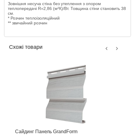
Зовнішня несуча стіна без утеплення з опором
теплопередачі R=2,86 (м²К)/Вт. Товщина стіни становить 38
см.
* Розчин теплоізоляційний
** звичайний розчин
Схожі товари
Сайдинг Панель GrandForm
К