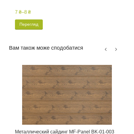
7 ₴
–
8 ₴
1
Перегляд
Вам також може сподобатися
Металлический сайдинг MF-Panel BK-01-003
З