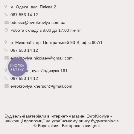
м. Одеса, вул. Плієва 2
067 553 14 12
odessa@evrokrovlya.com.ua
Робота складу з 9:00 до 17:00 пн-пт
р.
Миколаїв
, пр. Центральний 93-В, офіс 607/1
067 553 14 12
evrokrovlya.nikolaev@gmail.com
КНОПКА
ЗВ'ЯЗКУ
р.
Херсон
, вул. Ладичука 161
067 553 14 12
evrokrovlya.kherson@gmail.com
Будівельні матеріали в інтернет-магазині EvroKrovlya -
найкращі пропозиції на українському ринку будматеріалів
©
Єврокрівля
. Всі права захищені.