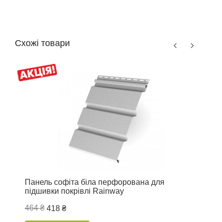
Схожі товари
Панель софіта біла перфорована для
П
підшивки покрівлі Rainway
п
464 ₴
4
418 ₴