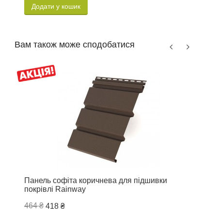
Додати у кошик
Вам також може сподобатися
Панель софіта коричнева для підшивки
J
покрівлі Rainway
R
464 ₴
3
418 ₴