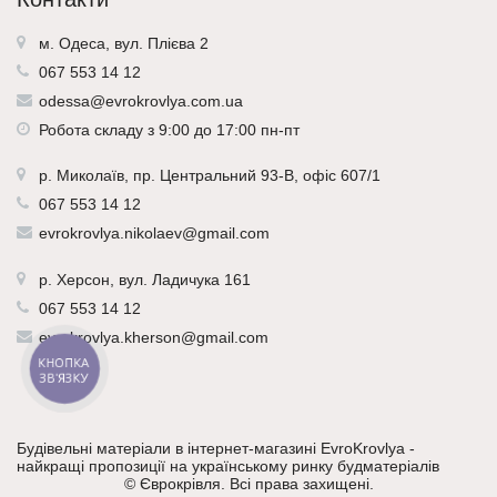
м. Одеса, вул. Плієва 2
067 553 14 12
odessa@evrokrovlya.com.ua
Робота складу з 9:00 до 17:00 пн-пт
р.
Миколаїв
, пр. Центральний 93-В, офіс 607/1
067 553 14 12
evrokrovlya.nikolaev@gmail.com
р.
Херсон
, вул. Ладичука 161
067 553 14 12
evrokrovlya.kherson@gmail.com
КНОПКА
ЗВ'ЯЗКУ
Будівельні матеріали в інтернет-магазині EvroKrovlya -
найкращі пропозиції на українському ринку будматеріалів
©
Єврокрівля
. Всі права захищені.