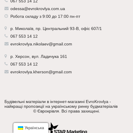
067 553 14 12
odessa@evrokrovlya.com.ua
Робота складу з 9:00 до 17:00 пн-пт
р.
Миколаїв
, пр. Центральний 93-В, офіс 607/1
067 553 14 12
evrokrovlya.nikolaev@gmail.com
р.
Херсон
, вул. Ладичука 161
067 553 14 12
evrokrovlya.kherson@gmail.com
Будівельні матеріали в інтернет-магазині EvroKrovlya -
найкращі пропозиції на українському ринку будматеріалів
©
Єврокрівля
. Всі права захищені.
Українська