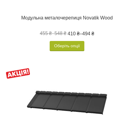
Модульна металочерепиця Novatik Wood
455 ₴
–
548 ₴
410 ₴
–
494 ₴
Оберіть опції