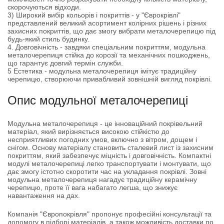
скорочуються відходи.
3) Широкий вибір кольорів і покриттів - у "Єврокрівлі"
представлений великий асортимент колірних рішень і різних
захисних покриттів, що дає змогу вибрати металочерепицю під
будь-який стиль будинку.
4. Довговічність - завдяки спеціальним покриттям, модульна
металочерепиця стійка до корозії та механічних пошкоджень,
що гарантує довгий термін служби.
5 Естетика - модульна металочерепиця імітує традиційну
черепицю, створюючи привабливий зовнішній вигляд покрівлі.
Опис модульної металочерепиці
Модульна металочерепиця - це інноваційний покрівельний
матеріал, який вирізняється високою стійкістю до
несприятливих погодних умов, включно з вітром, дощем і
снігом. Основу матеріалу становить сталевий лист із захисним
покриттям, який забезпечує міцність і довговічність. Компактні
модулі металочерепиці легко транспортувати і монтувати, що
дає змогу істотно скоротити час на укладання покрівлі. Зовні
модульна металочерепиця нагадує традиційну керамічну
черепицю, проте її вага набагато легша, що знижує
навантаження на дах.
Компанія "Європокрівля" пропонує професійні консультації та
допомогу в підборі матеріалів, а також можливість доставки по