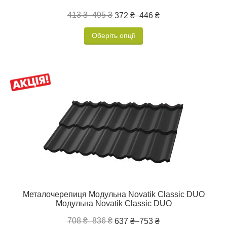
413 ₴
–
495 ₴
372 ₴
–
446 ₴
Оберіть опції
Металочерепиця Модульна Novatik Classic DUO
Модульна Novatik Classic DUO
708 ₴
–
836 ₴
637 ₴
–
753 ₴