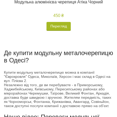
Модульна алюмінієва черепиця Атіка Чорний
450 ₴
Перегляд
Де купити модульну металочерепицю
в Одесі?
Купити модульну металочерепицю можна в компанії
"Єврокровля" Одеса, Миколаїв, Херсон і має склад в Одесі на
вул. Плієва 2.
Незалежно від того, де ви перебуваєте - в Приморському,
Хаджибейському, Київському, Пересипському районах або
мікрорайонах Черемушки, Таїрове, Великий Фонтан, Аркадія,
доставка буде швидкою і зручною. Жителям передмість, таких
як Чорноморськ, Фонтанка, Крижанівка, Авангард, Совіньйон,
також доступні послуги компанії з доставкою прямо на об'єкт.
Наше відео: Переваги модульної