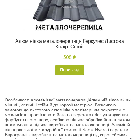
Алюмінієва металочерепиця Геркулес Листова
Колір: Сірий
508 ₴
Перегляд
Особливості алюмінієвої металочерепиціАлюміній відомий як
міцний, легкий і стійкий до корозії матеріал. Важливою
вимогою до листового алюмінію з полімерним покриттям є
можливість профілювати його на верстатах без ушкодження
фарбувального шару, особливо під час обробки його шляхом
штампування під час виробництва металочерепиці. Алюміній
від норвезької металургійної компанії Norsk Hydro і верстати
Єврокровлі з виробництва металочерепиці від європейських