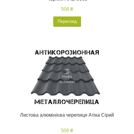
508 ₴
Перегляд
Листова алюмінієва черепиця Атіка Сірий
508 ₴