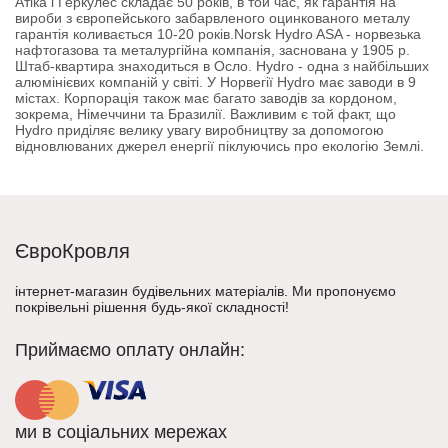
Атіка і Геркулес складає 50 років, в той час, як гарантія на
вироби з європейського забарвленого оцинкованого металу
гарантія коливається 10-20 років.Norsk Hydro ASA - норвезька
нафтогазова та металургійна компанія, заснована у 1905 р.
Штаб-квартира знаходиться в Осло. Hydro - одна з найбільших
алюмінієвих компаній у світі. У Норвегії Hydro має заводи в 9
містах. Корпорація також має багато заводів за кордоном,
зокрема, Німеччини та Бразилії. Важливим є той факт, що
Hydro приділяє велику увагу виробництву за допомогою
відновлюваних джерел енергії піклуючись про екологію Землі.
ЄвроКровля
інтернет-магазин будівельних матеріалів. Ми пропонуємо
покрівельні рішення будь-якої складності!
Приймаємо оплату онлайн:
ми в соціальних мережах