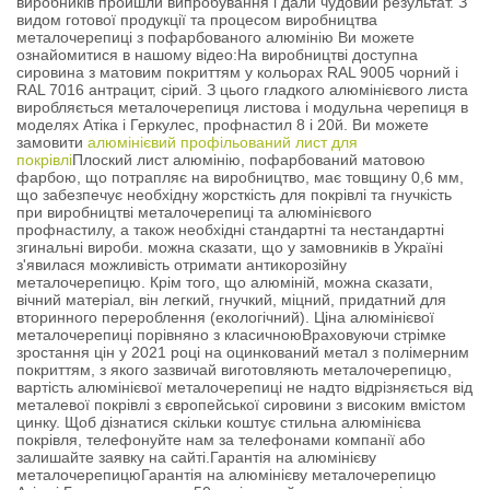
виробників пройшли випробування і дали чудовий результат. З
видом готової продукції та процесом виробництва
металочерепиці з пофарбованого алюмінію Ви можете
ознайомитися в нашому відео:На виробництві доступна
сировина з матовим покриттям у кольорах RAL 9005 чорний і
RAL 7016 антрацит, сірий. З цього гладкого алюмінієвого листа
виробляється металочерепиця листова і модульна черепиця в
моделях Атіка і Геркулес, профнастил 8 і 20й. Ви можете
замовити
алюмінієвий профільований лист для
покрівлі
Плоский лист алюмінію, пофарбований матовою
фарбою, що потрапляє на виробництво, має товщину 0,6 мм,
що забезпечує необхідну жорсткість для покрівлі та гнучкість
при виробництві металочерепиці та алюмінієвого
профнастилу, а також необхідні стандартні та нестандартні
згинальні вироби. можна сказати, що у замовників в Україні
з'явилася можливість отримати антикорозійну
металочерепицю. Крім того, що алюміній, можна сказати,
вічний матеріал, він легкий, гнучкий, міцний, придатний для
вторинного перероблення (екологічний). Ціна алюмінієвої
металочерепиці порівняно з класичноюВраховуючи стрімке
зростання цін у 2021 році на оцинкований метал з полімерним
покриттям, з якого зазвичай виготовляють металочерепицю,
вартість алюмінієвої металочерепиці не надто відрізняється від
металевої покрівлі з європейської сировини з високим вмістом
цинку. Щоб дізнатися скільки коштує стильна алюмінієва
покрівля, телефонуйте нам за телефонами компанії або
залишайте заявку на сайті.Гарантія на алюмінієву
металочерепицюГарантія на алюмінієву металочерепицю