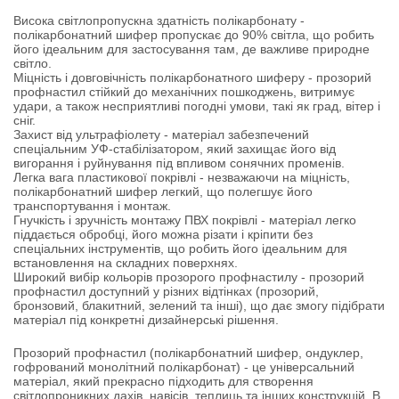
Висока світлопропускна здатність полікарбонату
-
полікарбонатний шифер пропускає до 90% світла, що робить
його ідеальним для застосування там, де важливе природне
світло.
Міцність і довговічність полікарбонатного шиферу
- прозорий
профнастил стійкий до механічних пошкоджень, витримує
удари, а також несприятливі погодні умови, такі як град, вітер і
сніг.
Захист від ультрафіолету
- матеріал забезпечений
спеціальним УФ-стабілізатором, який захищає його від
вигорання і руйнування під впливом сонячних променів.
Легка вага пластикової покрівлі
- незважаючи на міцність,
полікарбонатний шифер легкий, що полегшує його
транспортування і монтаж.
Гнучкість і зручність монтажу ПВХ покрівлі
- матеріал легко
піддається обробці, його можна різати і кріпити без
спеціальних інструментів, що робить його ідеальним для
встановлення на складних поверхнях.
Широкий вибір кольорів прозорого профнастилу
- прозорий
профнастил доступний у різних відтінках (прозорий,
бронзовий, блакитний, зелений та інші), що дає змогу підібрати
матеріал під конкретні дизайнерські рішення.
Прозорий профнастил (полікарбонатний шифер, ондуклер,
гофрований монолітний полікарбонат) - це універсальний
матеріал, який прекрасно підходить для створення
світлопроникних дахів, навісів, теплиць та інших конструкцій. В