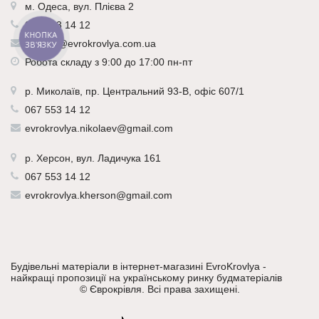
м. Одеса, вул. Плієва 2
067 553 14 12
КНОПКА
odessa@evrokrovlya.com.ua
ЗВ'ЯЗКУ
Робота складу з 9:00 до 17:00 пн-пт
р.
Миколаїв
, пр. Центральний 93-В, офіс 607/1
067 553 14 12
evrokrovlya.nikolaev@gmail.com
р.
Херсон
, вул. Ладичука 161
067 553 14 12
evrokrovlya.kherson@gmail.com
Будівельні матеріали в інтернет-магазині EvroKrovlya -
найкращі пропозиції на українському ринку будматеріалів
©
Єврокрівля
. Всі права захищені.