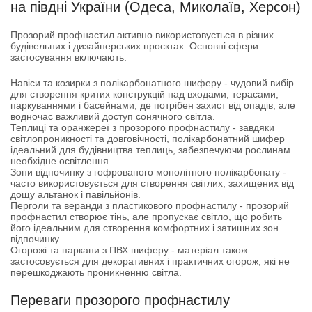
на півдні України (Одеса, Миколаїв, Херсон)
Прозорий профнастил активно використовується в різних
будівельних і дизайнерських проєктах. Основні сфери
застосування включають:
Навіси та козирки з полікарбонатного шиферу
- чудовий вибір
для створення критих конструкцій над входами, терасами,
паркуваннями і басейнами, де потрібен захист від опадів, але
водночас важливий доступ сонячного світла.
Теплиці та оранжереї з прозорого профнастилу
- завдяки
світлопроникності та довговічності, полікарбонатний шифер
ідеальний для будівництва теплиць, забезпечуючи рослинам
необхідне освітлення.
Зони відпочинку з гофрованого монолітного полікарбонату
-
часто використовується для створення світлих, захищених від
дощу альтанок і павільйонів.
Перголи та веранди з пластикового профнастилу
- прозорий
профнастил створює тінь, але пропускає світло, що робить
його ідеальним для створення комфортних і затишних зон
відпочинку.
Огорожі та паркани з ПВХ шиферу - матеріал також
застосовується для декоративних і практичних огорож, які не
перешкоджають проникненню світла.
Переваги прозорого профнастилу