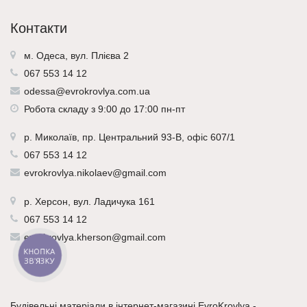
Контакти
м. Одеса, вул. Плієва 2
067 553 14 12
odessa@evrokrovlya.com.ua
Робота складу з 9:00 до 17:00 пн-пт
р.
Миколаїв
, пр. Центральний 93-В, офіс 607/1
067 553 14 12
evrokrovlya.nikolaev@gmail.com
р.
Херсон
, вул. Ладичука 161
067 553 14 12
evrokrovlya.kherson@gmail.com
КНОПКА
ЗВ'ЯЗКУ
Будівельні матеріали в інтернет-магазині EvroKrovlya -