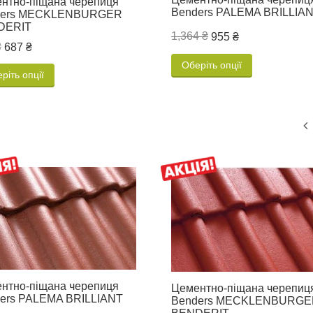
нтно-піщана черепиця
Benders PALEMA BRILLIA
ders MECKLENBURGER
DERIT
1,364 ₴
955 ₴
₴
687 ₴
Оберіть опції
ріть опції
нтно-піщана черепиця
Цементно-піщана черепиц
ers PALEMA BRILLIANT
Benders MECKLENBURGE