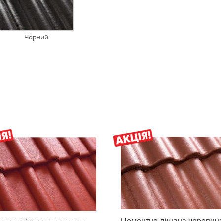
Чорний
Цементно-піщана черепиц