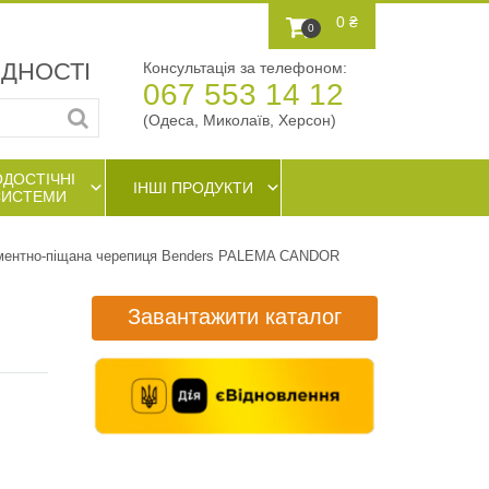
0 ₴
0
АДНОСТІ
Консультація за телефоном:
067 553 14 12
(Одеса, Миколаїв, Херсон)
ОДОСТІЧНІ
ІНШІ ПРОДУКТИ
СИСТЕМИ
ентно-піщана черепиця Benders PALEMA CANDOR
Завантажити каталог