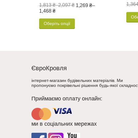
1,364
1,813 ₴
–
2,097 ₴
1,269 ₴
–
1,468 ₴
Обе
Оберіть опції
ЄвроКровля
інтернет-магазин будівельних матеріалів. Ми
пропонуємо покрівельні рішення будь-якої складност
Приймаємо оплату онлайн:
ми в соціальних мережах