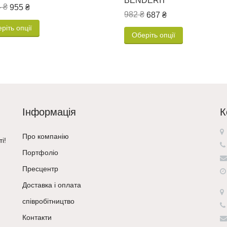
BENDERIT
 ₴
955 ₴
982 ₴
687 ₴
ріть опції
Оберіть опції
Інформація
К
Про компанію
і!
Портфоліо
Пресцентр
Доставка і оплата
співробітництво
Контакти