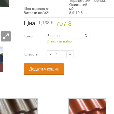
Теракотовий, Чорний,
Оливковий
Ціна вказана за:
м2
Витрати шт/м2:
8,9-10,8
Ціна:
1,138 ₴
797 ₴
Колір
Очистити вибір
Кількість:
Додати у кошик