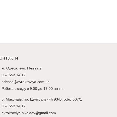
1,021 ₴
–
1,2
1,182 ₴
768 ₴
Оберіть оп
Перегляд
онтакти
м. Одеса, вул. Плієва 2
067 553 14 12
odessa@evrokrovlya.com.ua
Робота складу з 9:00 до 17:00 пн-пт
р.
Миколаїв
, пр. Центральний 93-В, офіс 607/1
067 553 14 12
evrokrovlya.nikolaev@gmail.com