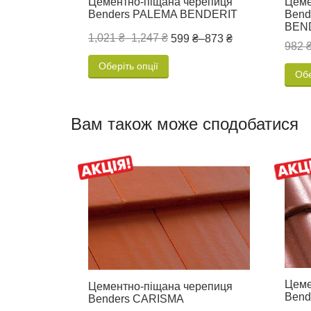
Цементно-піщана черепиця
Цеме
Benders PALEMA BENDERIT
Ben
BEN
1,021 ₴
–
1,247 ₴
599 ₴
–
873 ₴
982 
Оберіть опції
Обе
Вам також може сподобатися
Цеме
Цементно-піщана черепиця
Bend
Benders CARISMA