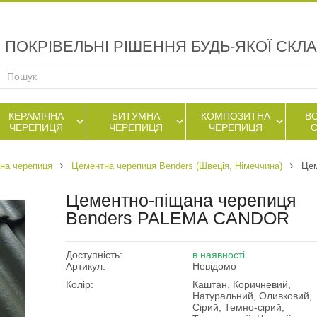
ПОКРІВЕЛЬНІ РІШЕННЯ БУДЬ-ЯКОЇ СКЛ
КЕРАМІЧНА
БИТУМНА
КОМПОЗИТНА
В
ЧЕРЕПИЦЯ
ЧЕРЕПИЦЯ
ЧЕРЕПИЦЯ
на черепиця
Цементна черепиця Benders (Швеція, Німеччина)
Цем
Цементно-піщана черепиця
Benders PALEMA CANDOR
Доступність:
в наявності
Артикул:
Невідомо
Колір:
Каштан, Коричневий,
Натуральний, Оливковий,
Сірий, Темно-сірий,