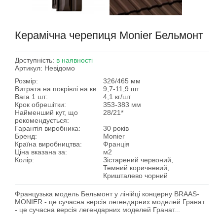
Керамічна черепиця Monier Бельмонт
Доступність:
в наявності
Артикул:
Невідомо
Розмір:
326/465 мм
Витрата на покрівлі на кв.
9,7-11,9 шт
Вага 1 шт:
4,1 кг/шт
Крок обрешітки:
353-383 мм
Найменший кут, що
28/21*
рекомендується:
Гарантія виробника:
30 років
Бренд:
Monier
Країна виробництва:
Франція
Ціна вказана за:
м2
Колір:
Зістарений червоний,
Темний коричневий,
Кришталево чорний
Французька модель Бельмонт у лінійці концерну BRAAS-
MONIER - це сучасна версія легендарних моделей Гранат
- це сучасна версія легендарних моделей Гранат...