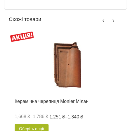
Схожі товари
Керамічна черепиця Monier Мілан
К
1,668 ₴
–
1,786 ₴
1
1,251 ₴
–
1,340 ₴
Оберіть опції