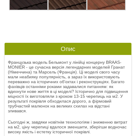
Опис
Французька модель Бельмонт у лінійці концерну BRAAS-
MONIER - це сучасна версія легендарних моделей Гранат
(Німеччина) та Марсель (Франція). Ці моделі свого часу
мали неабияку популярність, а зараз їх використовують
переважно на історичних об'єктах і реконструкціях. Багато
фахівців останніми роками задавалися питанням: як
вдихнути нове життя в ці моделі? Історично для підвищення
міцності їх виготовляли з кроком 13-15 черепиць на м2. У
результаті покрівля обходилася дорого, а фірмовий
трубчастий малюнок на великих схилах на відстані
зливався.
Сьогодні ж, завдяки новітнім технологіям і зниженню витрат
на м2, ціну черепиці вдалося зменшити, зберігши водночас
високу якість і естетку історичної покрівлі.