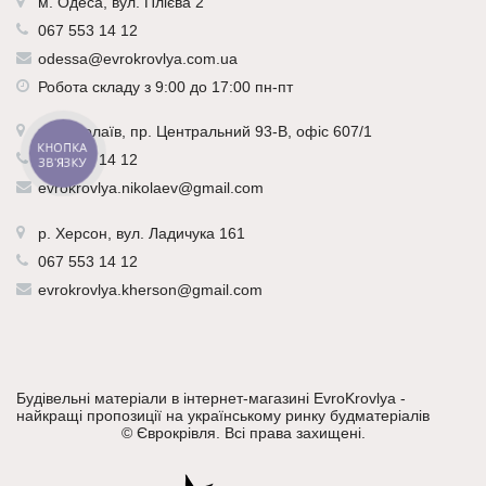
м. Одеса, вул. Плієва 2
067 553 14 12
odessa@evrokrovlya.com.ua
Робота складу з 9:00 до 17:00 пн-пт
р.
Миколаїв
, пр. Центральний 93-В, офіс 607/1
КНОПКА
067 553 14 12
ЗВ'ЯЗКУ
evrokrovlya.nikolaev@gmail.com
р.
Херсон
, вул. Ладичука 161
067 553 14 12
evrokrovlya.kherson@gmail.com
Будівельні матеріали в інтернет-магазині EvroKrovlya -
найкращі пропозиції на українському ринку будматеріалів
©
Єврокрівля
. Всі права захищені.