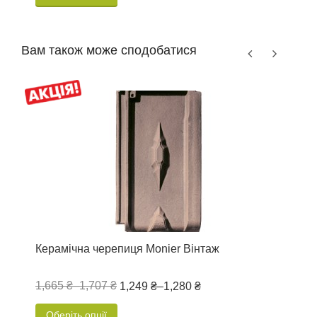
Вам також може сподобатися
Керамічна черепиця Monier Вінтаж
К
1,665 ₴
–
1,707 ₴
1
1,249 ₴
–
1,280 ₴
Оберіть опції