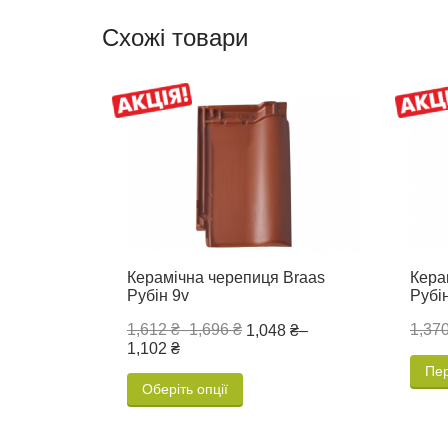
Схожі товари
Керамічна черепиця Braas
Кера
Рубін 9v
Рубі
1,612 ₴
–
1,696 ₴
1,370
1,048 ₴
–
1,102 ₴
Пе
Оберіть опції