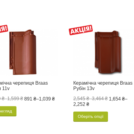
мічна черепиця Braas
Керамічна черепиця Braas
н 11v
Рубін 13v
 ₴
–
1,599 ₴
2,545 ₴
–
3,464 ₴
891 ₴
–
1,039 ₴
1,654 ₴
–
2,252 ₴
регляд
Оберіть опції