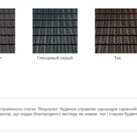
т
Глянцевый серый
Тек
 стриманого стилю. Результат: будинок справляє однорідне гармоні
атор, що надає благородного вигляду як новим, так і старим будів