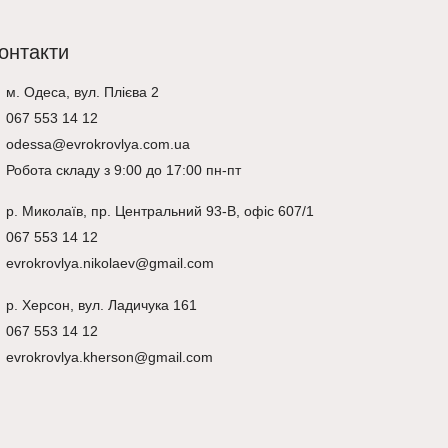
онтакти
м. Одеса, вул. Плієва 2
067 553 14 12
odessa@evrokrovlya.com.ua
Робота складу з 9:00 до 17:00 пн-пт
р.
Миколаїв
, пр. Центральний 93-В, офіс 607/1
067 553 14 12
evrokrovlya.nikolaev@gmail.com
р.
Херсон
, вул. Ладичука 161
067 553 14 12
evrokrovlya.kherson@gmail.com