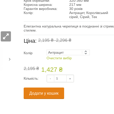
Крок обрешітки:
320-360 мм
Корисна ширина:
217 мм
Гарантія виробника:
30 років
Колір:
Антрацит, Королівський
сірий, Сірий, Тек
Елегантна натуральна черепиця в поєднанні зі стри
стилем.
Ціна:
2,195 ₴
–
2,296 ₴
Колір
Очистити вибір
2,195 ₴
1,427 ₴
Кількість:
Додати у кошик