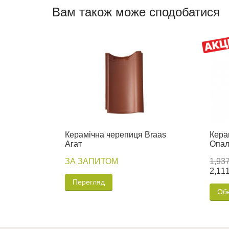
Вам також може сподобатися
Керамічна черепиця Braas
Кера
Агат
Опа
ЗА ЗАПИТОМ
1,937
2,111
Перегляд
Обе