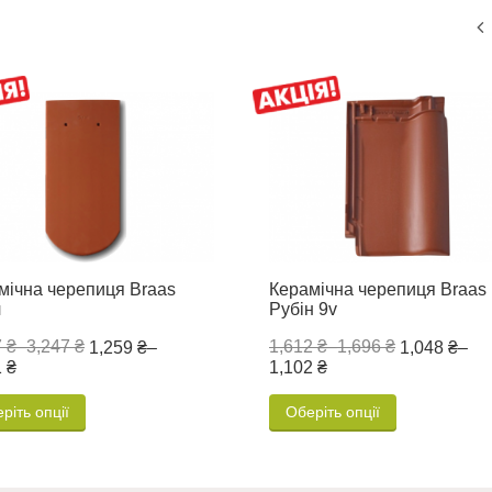
мічна черепиця Braas
Керамічна черепиця Braas
л
Рубін 9v
 ₴
–
3,247 ₴
1,612 ₴
–
1,696 ₴
1,259 ₴
–
1,048 ₴
–
 ₴
1,102 ₴
ріть опції
Оберіть опції