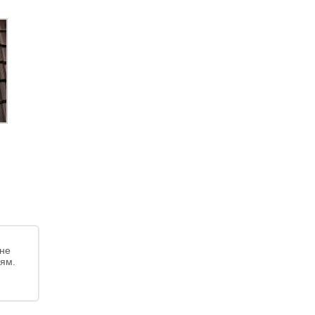
йне
лям.