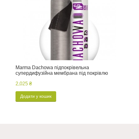
Marma Dachowa підпокрівельна
П
супердифузійна мембрана під покрівлю
2,025 ₴
4
Додати у кошик