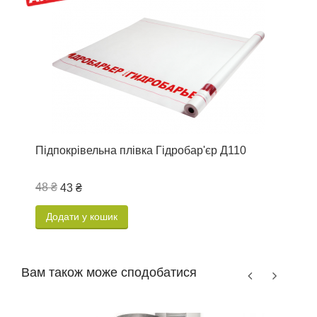
Підпокрівельна плівка Гідробар'єр Д110
П
48 ₴
4
43 ₴
Додати у кошик
Вам також може сподобатися