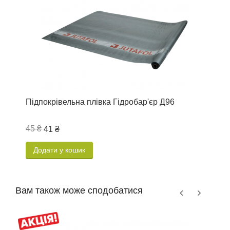
Підпокрівельна плівка Гідробар'єр Д96
П
45 ₴
4
41 ₴
Додати у кошик
Вам також може сподобатися