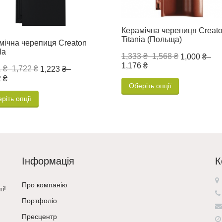
Керамічна черепиця Creat
Titania (Польща)
мічна черепиця Creaton
la
1,333 ₴
–
1,568 ₴
1,000 ₴
–
1,176 ₴
 ₴
–
1,722 ₴
1,223 ₴
–
 ₴
Оберіть опції
ріть опції
Інформація
К
Про компанію
і!
Портфоліо
Пресцентр