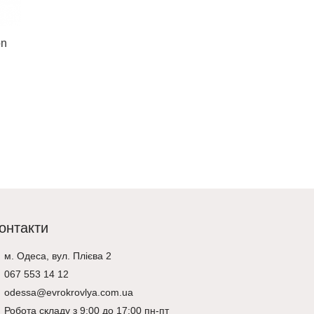
on
Керамічна черепиця Creaton
Domino Керамічна черепиця
Creaton Domino
1,999 ₴
–
2,323 ₴
1,499 ₴
–
1,742 ₴
Оберіть опції
онтакти
м. Одеса, вул. Плієва 2
067 553 14 12
odessa@evrokrovlya.com.ua
Робота складу з 9:00 до 17:00 пн-пт