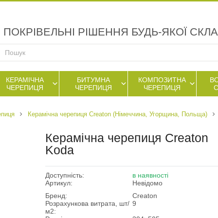
ПОКРІВЕЛЬНІ РІШЕННЯ БУДЬ-ЯКОЇ СКЛ
КЕРАМІЧНА
БИТУМНА
КОМПОЗИТНА
В
ЧЕРЕПИЦЯ
ЧЕРЕПИЦЯ
ЧЕРЕПИЦЯ
епиця
Керамічна черепиця Creaton (Німеччина, Угорщина, Польща)
Керамічна черепиця Creaton
Koda
Доступність:
в наявності
Артикул:
Невідомо
Бренд:
Creaton
Розрахункова витрата, шт/
9
м2: