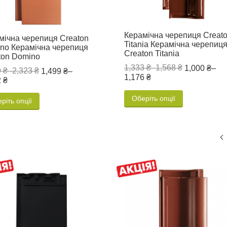
Керамічна черепиця Creat
мічна черепиця Creaton
Titania Керамічна черепиц
no Керамічна черепиця
Creaton Titania
ton Domino
1,333 ₴
–
1,568 ₴
1,000 ₴
–
 ₴
–
2,323 ₴
1,499 ₴
–
1,176 ₴
 ₴
Оберіть опції
ріть опції