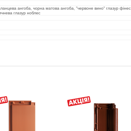
ланцева ангоба, чорна матова ангоба, "червоне вино" глазур фінес
ичнева глазур ноблес