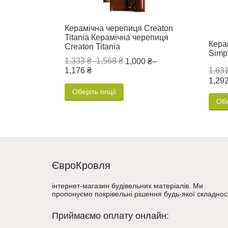
Керамічна черепиця Creaton
Titania Керамічна черепиця
Кера
Creaton Titania
Simp
1,333 ₴
–
1,568 ₴
1,000 ₴
–
1,631
1,176 ₴
1,292
Оберіть опції
Обе
ЄвроКровля
інтернет-магазин будівельних матеріалів. Ми
пропонуємо покрівельні рішення будь-якої складност
Приймаємо оплату онлайн: