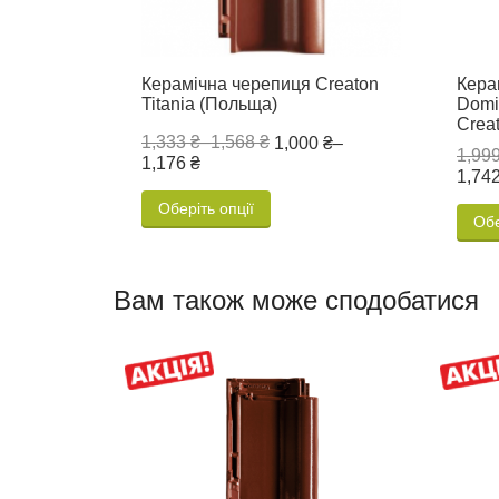
Керамічна черепиця Creaton
Кера
Titania (Польща)
Domi
Crea
1,333 ₴
–
1,568 ₴
1,000 ₴
–
1,999
1,176 ₴
1,742
Оберіть опції
Обе
Вам також може сподобатися