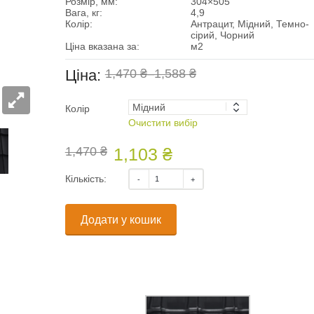
Розмір, мм:
304×505
Вага, кг:
4,9
Колір:
Антрацит, Мідний, Темно-
сірий, Чорний
Ціна вказана за:
м2
Ціна:
1,470 ₴
–
1,588 ₴
Колір
Очистити вибір
1,470 ₴
1,103 ₴
Кількість:
Додати у кошик