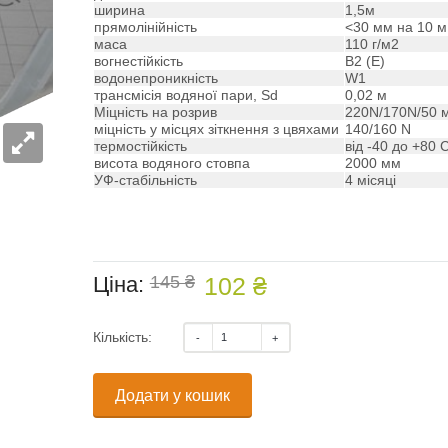
ширина
1,5м
прямолінійність
<30 мм на 10 м
маса
110 г/м2
вогнестійкість
B2 (E)
водонепроникність
W1
трансмісія водяної пари, Sd
0,02 м
Міцність на розрив
220N/170N/50 
міцність у місцях зіткнення з цвяхами
140/160 N
термостійкість
від -40 до +80 
висота водяного стовпа
2000 мм
УФ-стабільність
4 місяці
Ціна:
145 ₴
102 ₴
Кількість:
Додати у кошик