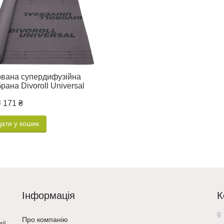
вана супердифузійна
рана Divoroll Universal
₴
171 ₴
ати у кошик
Інформація
К
Про компанію
і!