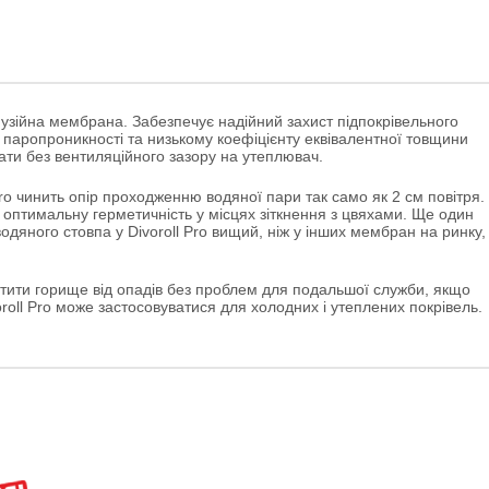
узійна мембрана. Забезпечує надійний захист підпокрівельного
ій паропроникності та низькому коефіцієнту еквівалентної товщини
ати без вентиляційного зазору на утеплювач.
Pro чинить опір проходженню водяної пари так само як 2 см повітря.
є оптимальну герметичність у місцях зіткнення з цвяхами. Ще один
водяного стовпа у Divoroll Pro вищий, ніж у інших мембран на ринку, 
истити горище від опадів без проблем для подальшої служби, якщо
roll Pro може застосовуватися для холодних і утеплених покрівель.