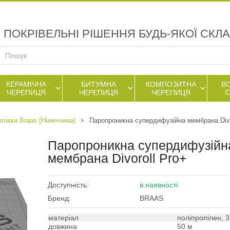
ПОКРІВЕЛЬНІ РІШЕННЯ БУДЬ-ЯКОЇ СКЛ
КЕРАМІЧНА
БИТУМНА
КОМПОЗИТНА
В
ЧЕРЕПИЦЯ
ЧЕРЕПИЦЯ
ЧЕРЕПИЦЯ
плівки Braas (Німеччина)
Паропроникна супердифузійна мембрана Divo
Паропроникна супердифузійн
мембрана Divoroll Pro+
Доступність:
в наявності
Бренд:
BRAAS
матеріал
поліпропілен, 
довжина
50 м