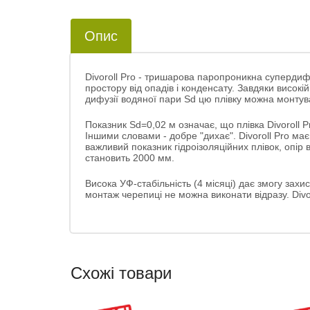
Опис
Divoroll Pro - тришарова паропроникна супердиф
простору від опадів і конденсату. Завдяки висок
дифузії водяної пари Sd цю плівку можна монтув
Показник Sd=0,02 м означає, що плівка Divoroll 
Іншими словами - добре "дихає". Divoroll Pro ма
важливий показник гідроізоляційних плівок, опір 
становить 2000 мм.
Висока УФ-стабільність (4 місяці) дає змогу зах
монтаж черепиці не можна виконати відразу. Divo
Схожі товари