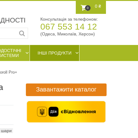
0 ₴
0
АДНОСТІ
Консультація за телефоном:
067 553 14 12
(Одеса, Миколаїв, Херсон)
ОДОСТІЧНІ
ІНШІ ПРОДУКТИ
СИСТЕМИ
roll Pro+
а
Завантажити каталог
3 шари