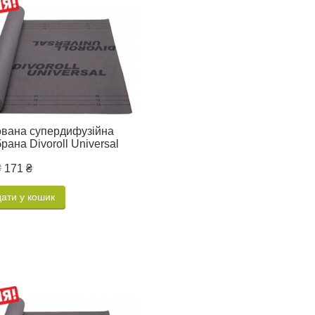
вана супердифузійна
рана Divoroll Universal
₴
171 ₴
ати у кошик