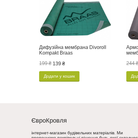
Дифузійна мембрана Divoroll
Армо
Kompakt Braas
мемб
199 ₴
244 
139 ₴
Додати у кошик
Дод
ЄвроКровля
інтернет-магазин будівельних матеріалів. Ми
пропонуємо покрівельні рішення будь-якої складност