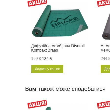
Дифузійна мембрана Divoroll
Армо
Kompakt Braas
мемб
199 ₴
244 
139 ₴
Додати у кошик
Дод
Вам також може сподобатися