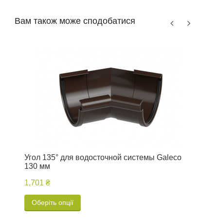
Вам також може сподобатися
Угол 135° для водосточной системы Galeco
Л
130 мм
1,701 ₴
1
Оберіть опції