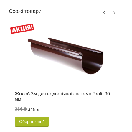
Схожі товари
Жолоб 3м для водостічної системи Profil 90
К
мм
P
366 ₴
4
348 ₴
Оберіть опції