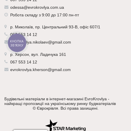
odessa@evrokrovlya.com.ua
Робота складу з 9:00 до 17:00 пн-пт
р.
Миколаїв
, пр. Центральний 93-В, офіс 607/1
067 553 14 12
КНОПКА
evrokrovlya.nikolaev@gmail.com
ЗВ'ЯЗКУ
р.
Херсон
, вул. Ладичука 161
067 553 14 12
evrokrovlya.kherson@gmail.com
Будівельні матеріали в інтернет-магазині EvroKrovlya -
найкращі пропозиції на українському ринку будматеріалів
©
Єврокрівля
. Всі права захищені.