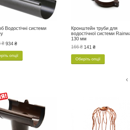
б Водостічні системи
Кронштейн труби для
ey
водостічної системи Rainw
130 мм
 ₴
934 ₴
166 ₴
141 ₴
ріть опції
Оберіть опції