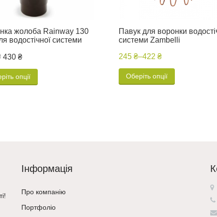
нка жолоба Rainway 130
Павук для воронки водості
ля водостічної системи
системи Zambelli
₴
245 ₴
–
422 ₴
430 ₴
Оберіть опції
ріть опції
Інформація
К
Про компанію
і!
Портфоліо