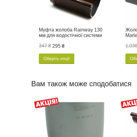
Муфта жолоба Rainway 130
Жоло
мм для водостічної системи
Marl
347 ₴
1,038
295 ₴
Оберіть опції
Обе
Вам також може сподобатися