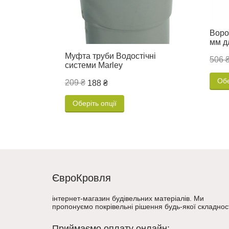
Воро
мм д
Муфта труби Водостічні
506 
системи Marley
Обе
209 ₴
188 ₴
Оберіть опції
ЄвроКровля
інтернет-магазин будівельних матеріалів. Ми
пропонуємо покрівельні рішення будь-якої складност
Приймаємо оплату онлайн: