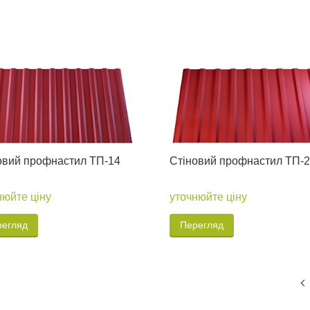
овий профнастил ТП-14
Стіновий профнастил ТП-
нюйте ціну
уточнюйте ціну
регляд
Перегляд