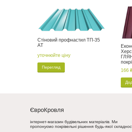
Стіновий профнастил ТП-35
АТ
Екон
Херс
уточнюйте ціну
ГЛЯН
покрі
Перегляд
166 
Дод
ЄвроКровля
інтернет-магазин будівельних матеріалів. Ми
пропонуємо покрівельні рішення будь-якої складност