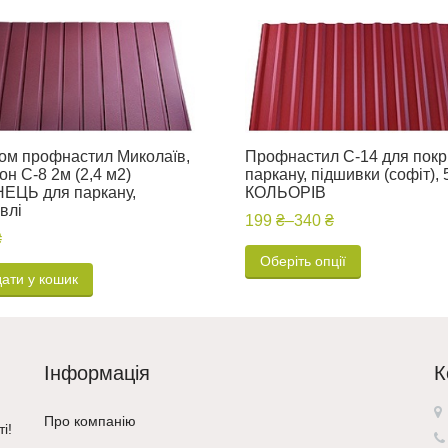
ом профнастил Миколаїв,
Профнастил С-14 для покрі
он C-8 2м (2,4 м2)
паркану, підшивки (софіт), 
ЕЦЬ для паркану,
КОЛЬОРІВ
влі
199 ₴
–
340 ₴
₴
Оберіть опції
ати у кошик
Інформація
К
Про компанію
і!