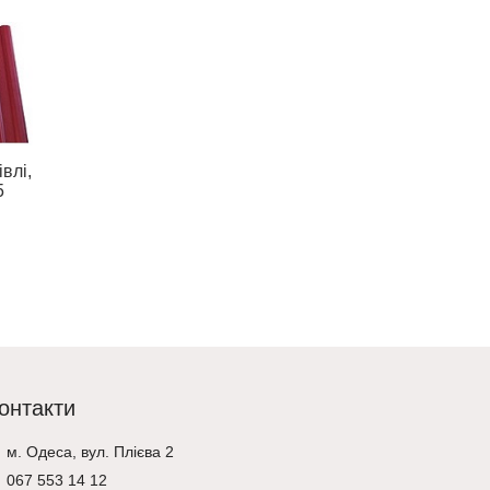
Стіновий п
влі,
5
уточнюйте 
Оцинкований профнастил C-
20
Перегляд
180 ₴
Додати у кошик
онтакти
м. Одеса, вул. Плієва 2
067 553 14 12