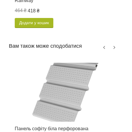
Rainway
п
464 ₴
4
418 ₴
Додати у кошик
Вам також може сподобатися
Панель софіту біла перфорована
J