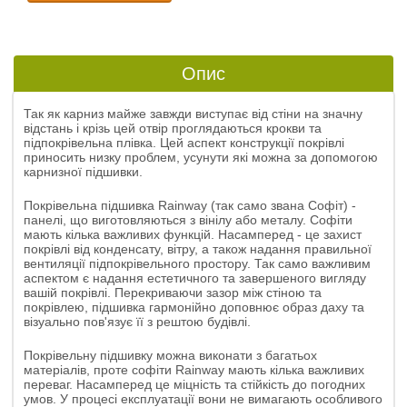
Опис
Так як карниз майже завжди виступає від стіни на значну
відстань і крізь цей отвір проглядаються крокви та
підпокрівельна плівка. Цей аспект конструкції покрівлі
приносить низку проблем, усунути які можна за допомогою
карнизної підшивки.
Покрівельна підшивка Rainway (так само звана Софіт) -
панелі, що виготовляються з вінілу або металу. Софіти
мають кілька важливих функцій. Насамперед - це захист
покрівлі від конденсату, вітру, а також надання правильної
вентиляції підпокрівельного простору. Так само важливим
аспектом є надання естетичного та завершеного вигляду
вашій покрівлі. Перекриваючи зазор між стіною та
покрівлею, підшивка гармонійно доповнює образ даху та
візуально пов'язує її з рештою будівлі.
Покрівельну підшивку можна виконати з багатьох
матеріалів, проте софіти Rainway мають кілька важливих
переваг. Насамперед це міцність та стійкість до погодних
умов. У процесі експлуатації вони не вимагають особливого