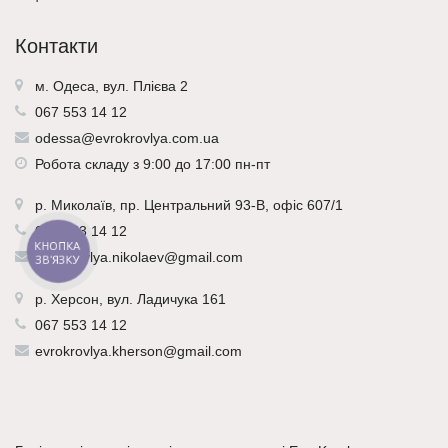
Контакти
м. Одеса, вул. Плієва 2
067 553 14 12
odessa@evrokrovlya.com.ua
Робота складу з 9:00 до 17:00 пн-пт
р.
Миколаїв
, пр. Центральний 93-В, офіс 607/1
067 553 14 12
КНОПКА
evrokrovlya.nikolaev@gmail.com
ЗВ'ЯЗКУ
р.
Херсон
, вул. Ладичука 161
067 553 14 12
evrokrovlya.kherson@gmail.com