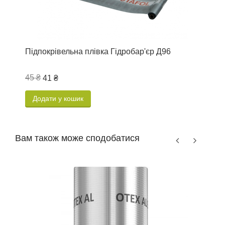
Підпокрівельна плівка Гідробар'єр Д96
П
45 ₴
4
41 ₴
Додати у кошик
Вам також може сподобатися