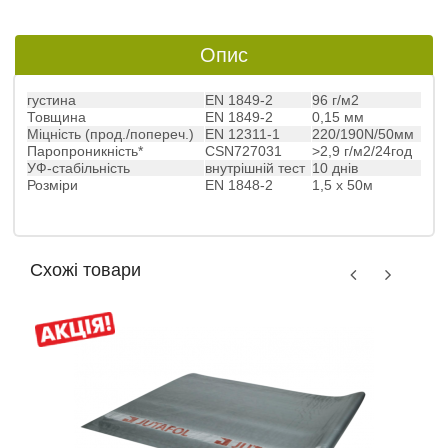
Опис
густина
EN 1849-2
96 г/м2
Товщина
EN 1849-2
0,15 мм
Міцність (прод./попереч.)
EN 12311-1
220/190N/50мм
Паропроникність*
CSN727031
>2,9 г/м2/24год
УФ-стабільність
внутрішній тест
10 днів
Розміри
EN 1848-2
1,5 х 50м
Схожі товари