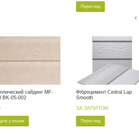
Перегляд
ллический сайдинг MF-
Фіброцемент Cedral Lap
l BK-05-002
Smooth
₴
ЗА ЗАПИТОМ
ати у кошик
Перегляд