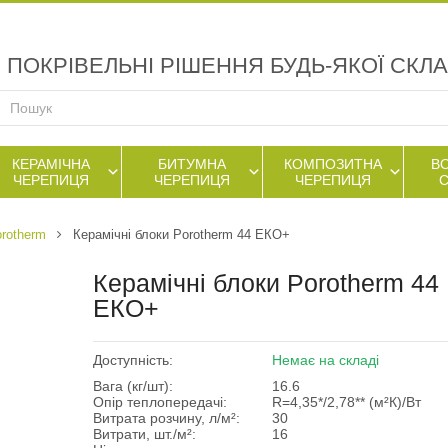
ПОКРІВЕЛЬНІ РІШЕННЯ БУДЬ-ЯКОЇ СКЛ
КЕРАМІЧНА
БИТУМНА
КОМПОЗИТНА
В
ЧЕРЕПИЦЯ
ЧЕРЕПИЦЯ
ЧЕРЕПИЦЯ
orotherm
Керамічні блоки Porotherm 44 ЕКО+
Керамічні блоки Porotherm 44
ЕКО+
Доступність:
Немає на складі
Вага (кг/шт):
16.6
Опір теплопередачі:
R=4,35*/2,78** (м²К)/Вт
Витрата розчину, л/м²:
30
Витрати, шт./м²:
16