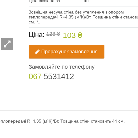
Ціна вказана за:
шт
Зовнішня несуча стіна без утеплення з опором
теплопередачі R=4,35 (м²К)/Вт. Товщина стіни станов
см. *...
Ціна:
128 ₴
103 ₴
Прорахунок замовлення
Замовляйте по телефону
067
5531412
плопередачі R=4,35 (м²К)/Вт. Товщина стіни становить 44 см.