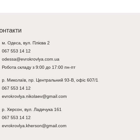
онтакти
м. Одеса, вул. Плієва 2
067 553 14 12
odessa@evrokrovlya.com.ua
Робота складу з 9:00 до 17:00 пн-пт
р.
Миколаїв
, пр. Центральний 93-В, офіс 607/1
067 553 14 12
evrokrovlya.nikolaev@gmail.com
р.
Херсон
, вул. Ладичука 161
067 553 14 12
evrokrovlya.kherson@gmail.com