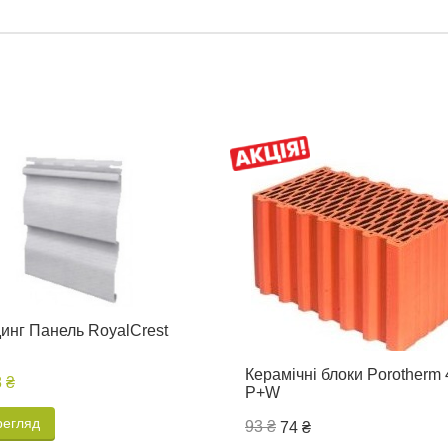
инг Панель RoyalCrest
Керамічні блоки Porotherm 
8 ₴
P+W
регляд
93 ₴
74 ₴