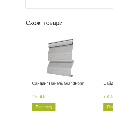
Схожі товари
Сайдинг Панель GrandForm
Сайд
7 ₴
–
8 ₴
7 ₴
–
Перегляд
Пе