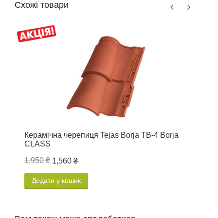
Схожі товари
Керамічна черепиця Tejas Borja TB-4 Borja
К
CLASS
1,950 ₴
1,560 ₴
1
Додати у кошик