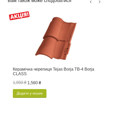
Вам також може сподобатися
К
B
Керамічна черепиця Tejas Borja TB-4 Borja
1
CLASS
1,950 ₴
1,560 ₴
Додати у кошик