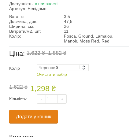
Доступність:
в наявності
Артикул:
Невідомо
Вага, кг:
3,5
Довжина, див:
47,5
Ширина, см:
26
Витрати/м2, шт:
11
Колір:
Fosca, Ground, Lamalou,
Manoir, Moss Red, Red
Ціна:
1,622 ₴
–
1,882 ₴
Колір
Очистити вибір
1,622 ₴
1,298 ₴
Кількість:
Додати у кошик
Кольори