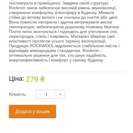
тепловтрати в приміщенні. Завдяки своїй структурі,
Rockmin також забезпечує високий рівень звукоізоляції,
створюючи комфортну атмосферу в будинку. Мінвата
стійка до впливу вологи і не схильна до гниття або цвілі.
Вона повністю негорюча і здатна витримувати високі
температури, забезпечуючи додаткову пожежну безпеку.
Плити легко монтуються і підходять для утеплення стін,
перегородок, стель і покрівель. Матеріал зберігає свої
властивості протягом усього терміну експлуатації.
Продукція ROCKWOOL відрізняється стабільною якістю і
відповідає міжнародним стандартам.
Rockmin
-
оптимальне рішення для тих, хто цінує надійність,
енергоефективність і комфорт у своєму будинку.
Ціна:
279 ₴
Кількість:
Додати у кошик