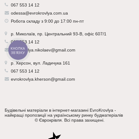
067 553 14 12
odessa@evrokrovlya.com.ua
Робота складу з 9:00 до 17:00 пн-пт
р.
Миколаїв
, пр. Центральний 93-В, офіс 607/1
067 553 14 12
КНОПКА
evrokrovlya.nikolaev@gmail.com
ЗВ'ЯЗКУ
р.
Херсон
, вул. Ладичука 161
067 553 14 12
evrokrovlya.kherson@gmail.com
Будівельні матеріали в інтернет-магазині EvroKrovlya -
найкращі пропозиції на українському ринку будматеріалів
©
Єврокрівля
. Всі права захищені.