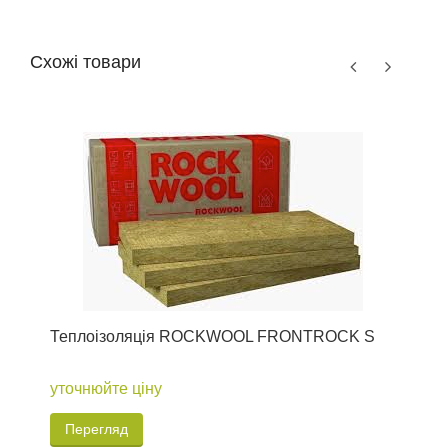
Схожі товари
Теплоізоляція ROCKWOOL FRONTROCK S
Т
уточнюйте ціну
1
Перегляд