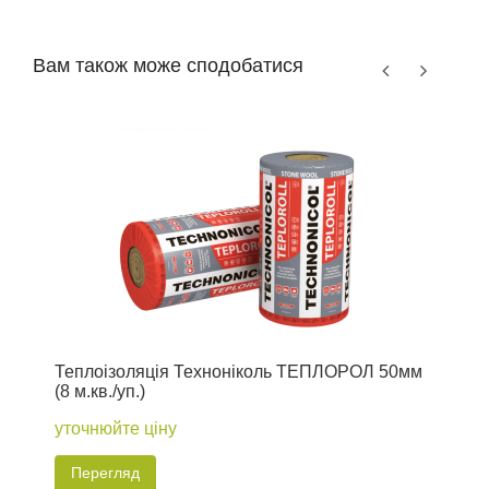
Вам також може сподобатися
Теплоізоляція Техноніколь ТЕПЛОРОЛ 50мм
Т
(8 м.кв./уп.)
(
уточнюйте ціну
у
Перегляд