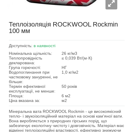
Теплоізоляція ROCKWOOL Rockmin
100 мм
Доступність:
в наявності
Номінальна щільність:
26 кг/м3
Теплопровідність
≤ 0,039 Вт/(м·К)
декларована:
Група горючості:
НГ
Водопоглинання при
1,0 кг/м2
частковому зануренні, не
більше:
Термін ефективної
50 років
експлуатації, не менше:
Площа:
6 м2
Ціна вказана за:
м2
Мінеральна вата
ROCKWOOL Rockmin
- це високоякісний
тепло- і звукоізоляційний матеріал на основі кам'яної вати.
Вона виробляється з природних гірських порід, що
забезпечує екологічну чистоту і довговічність. Матеріал має
відмінні теплоізоляційні властивості, ефективно знижуючи