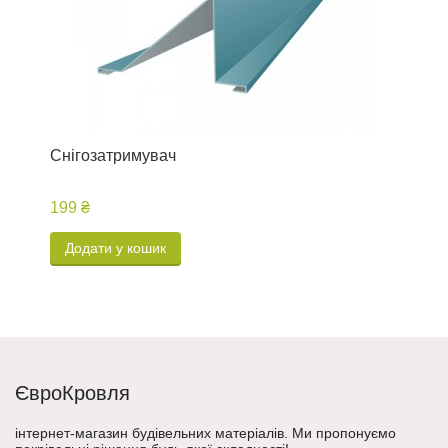
Снігозатримувач
Ж
199 ₴
Додати у кошик
ЄвроКровля
інтернет-магазин будівельних матеріалів. Ми пропонуємо